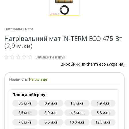
Нагрівальні мати
Нагрівальний мат IN-TERM ECO 475 Вт
(2,9 м.кв)
Залишити відгук
Виробник:
In-therm eco (Україна)
Наявність:
На складе
Площа обігріву:
0,5 м.кв
0,9 м.кв
1,5 м.кв
1,9 м.кв
3,5 м.кв
3,9 м.кв
4,8 м.кв
5,8 м.кв
7,0 м.кв
8,6 м.кв
10,0 м.кв
12,5 м.кв