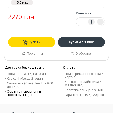
15,0 м.кв
Кількість:
2270 грн
Кількість:
Купити
Купити в 1 клік
Порівняти
У обране
Доставка безкоштовна
Оплата
Нова пошта від 1 до 3 днів
При отриманні (готівка /
картка)
Кур'єр (Київ) до 2 годин
Карткою онлайн (Visa /
Самовивіз (Київ): Пн–Пт з 9:00
MasterCard)
до 17:00
Безготівковий р/р з ПДВ
Обмін та повернення
протягом 14 днів
Гарантія від 15 до 20 років