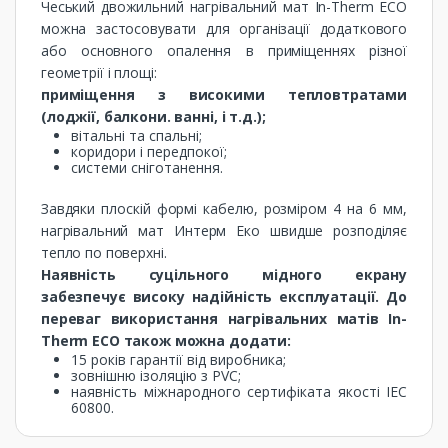
Чеський двожильний нагрівальний мат In-Therm ECO
можна застосовувати для організації додаткового
або основного опалення в приміщеннях різної
геометрії і площі:
приміщення з високими тепловтратами
(лоджії, балкони. ванні, і т.д.);
вітальні та спальні;
коридори і передпокої;
системи сніготанення.
Завдяки плоскій формі кабелю, розміром 4 на 6 мм,
нагрівальний мат Интерм Еко швидше розподіляє
тепло по поверхні.
Наявність суцільного мідного екрану
забезпечує високу надійність експлуатації. До
переваг використання нагрівальних матів In-
Therm ECO також можна додати:
15 років гарантії від виробника;
зовнішню ізоляцію з PVC;
наявність міжнародного сертифіката якості IEC
60800.