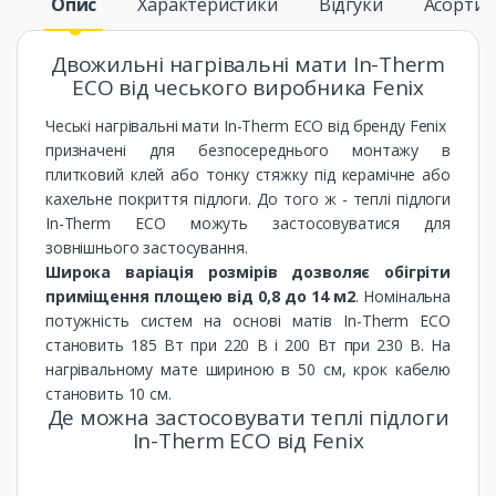
Опис
Характеристики
Відгуки
Асорти
Двожильні нагрівальні мати In-Therm
ECO від чеського виробника Fenix
Чеські нагрівальні мати In-Therm ECO від бренду Fenix ​​
призначені для безпосереднього монтажу в
плитковий клей або тонку стяжку під керамічне або
кахельне покриття підлоги. До того ж - теплі підлоги
In-Therm ECO можуть застосовуватися для
зовнішнього застосування.
Широка варіація розмірів дозволяє обігріти
приміщення площею від 0,8 до 14 м2
. Номінальна
потужність систем на основі матів In-Therm ECO
становить 185 Вт при 220 В і 200 Вт при 230 В. На
нагрівальному мате шириною в 50 см, крок кабелю
становить 10 см.
Де можна застосовувати теплі підлоги
In-Therm ECO від Fenix