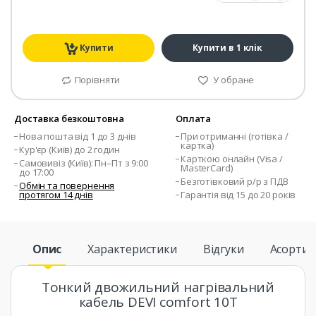
Купити
Купити в 1 клік
Порівняти
У обране
Доставка безкоштовна
Оплата
Нова пошта від 1 до 3 днів
При отриманні (готівка /
картка)
Кур'єр (Київ) до 2 годин
Карткою онлайн (Visa /
Самовивіз (Київ): Пн–Пт з 9:00
MasterCard)
до 17:00
Безготівковий р/р з ПДВ
Обмін та повернення
протягом 14 днів
Гарантія від 15 до 20 років
Опис
Характеристики
Відгуки
Асорти
Тонкий двожильний нагрівальний
кабель DEVI comfort 10T