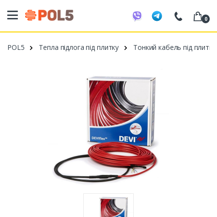
0
098 20 52 818
POL5
Тепла підлога під плитку
Тонкий кабель під плитку
099 53 43 210
093 80 63 881