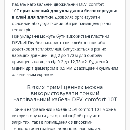
Кабель нагрівальний двожильний DEVI comfort
10T
призначений для укладання безпосередньо
в клей для плитки
. Дозволяє організувати
основний або додатковий обігрів приміщень різної
геометрії.
При укладанні можуть бути використані пластини
DEVIcell Dry без використання клейкої сітки або
додаткової теплоізоляції. Випускається в різних
варіаціях довжини - від 2 до 170 м для обігріву
приміщень площею від 0,2 до 12,78 м2. Луджений
мідний дріт діаметром в 0,5 мм 2 захищений суцільним
алюмінієвим екраном.
В яких приміщеннях можна
використовувати тонкий
нагрівальний кабель DEVI comfort 10T
Тонкий нагрівальний кабель DEVI comfort 10T можна
використовувати для організації обігріву як в
закритих, так і в приміщеннях з високими
теплопотрямі і зайвою вологістю, наприклад: