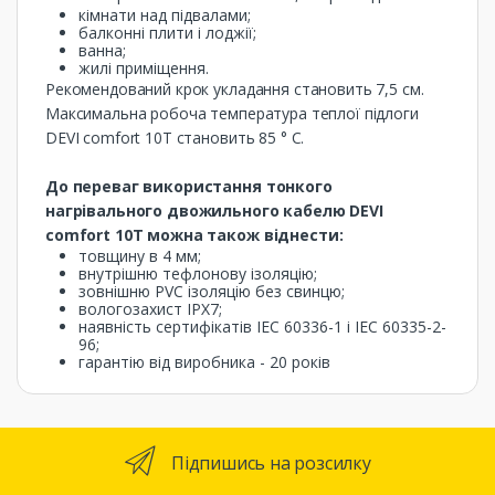
кімнати над підвалами;
балконні плити і лоджії;
ванна;
жилі приміщення.
Рекомендований крок укладання становить 7,5 см.
Максимальна робоча температура теплої підлоги
DEVI comfort 10T становить 85 ° С.
До переваг використання тонкого
нагрівального двожильного кабелю DEVI
comfort 10T можна також віднести:
товщину в 4 мм;
внутрішню тефлонову ізоляцію;
зовнішню PVC ізоляцію без свинцю;
вологозахист IPX7;
наявність сертифікатів IEC 60336-1 і IEC 60335-2-
96;
гарантію від виробника - 20 років
Підпишись на розсилку