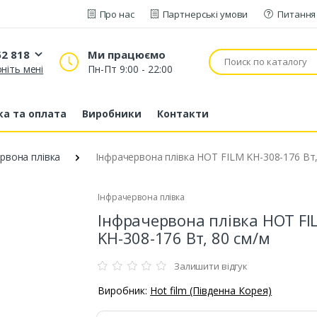
Про нас
Партнерські умови
Питання 
52 818
Ми працюємо
ніть мені
Пн-Пт 9:00 - 22:00
20 52 818
53 43 210
а та оплата
Виробники
Контакти
80 63 881
рвона плівка
Інфрачервона плівка HOT FILM KH-308-176 Вт,
Інфрачервона плівка
Інфрачервона плівка HOT FI
KH-308-176 Вт, 80 см/м
Залишити відгук
Виробник:
Hot film (Південна Корея)