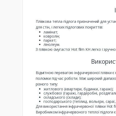
Плівкова тепла підлога призначений для уста
для стін, і легких підлогових покриттів:
ламінат;
ковролін;
паркет;
лінолеум.
З плівкою смугастої Hot film KH легко і зруч
Використ
Відмітною перевагою інфрачервоної плівки є
поломки під час роботи. Має широкий діапазо
різного типу:
житлового (квартири, будинки, гаражі);
службової (гаражі, гардеробні, роздягаль
складського (склади);
господарського (теплиці, вольєри, сараї,
Для використання інфрачервоної плівки Hot f
Виробником інфрачервоного теплої підлоги є 