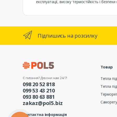
експлуатації, високу термостійкість і безпеки 
Підпишись на розсилку
Товар
Є питання? Дзвони нам 24/7!
Тепла під
098 20 52 818
Тепла під
099 53 43 210
Терморе
093 80 63 881
Саморег
zakaz@pol5.biz
Контактна інформація