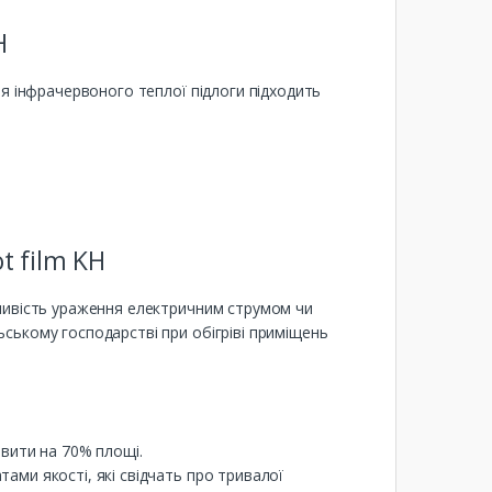
H
ня інфрачервоного теплої підлоги підходить
t film KH
жливість ураження електричним струмом чи
ському господарстві при обігріві приміщень
овити на 70% площі.
ами якості, які свідчать про тривалої