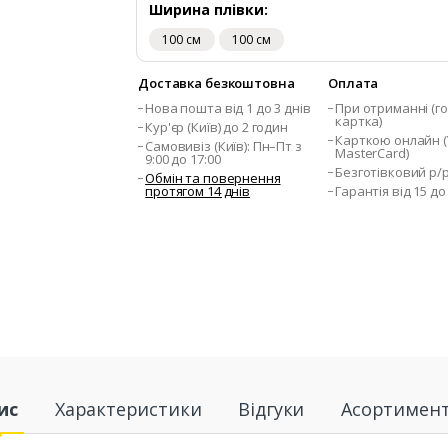
Ширина плівки:
100 см
100 см
Доставка безкоштовна
Оплата
Нова пошта від 1 до 3 днів
При отриманні (го
картка)
Кур'єр (Київ) до 2 годин
Карткою онлайн (V
Самовивіз (Київ): Пн–Пт з
MasterCard)
9:00 до 17:00
Безготівковий р/
Обмін та повернення
протягом 14 днів
Гарантія від 15 до
ис
Характеристики
Відгуки
Асортимен