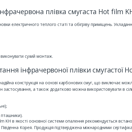
Інфрачервона плівка смугаста Hot film K
новки електричного теплого статі та обігріву приміщень. Укладан
но виконувати сухий монтаж.
ання інфрачервоної плівки смугастої Ho
 надійна конструкція на основі карбонових смуг, що виключає мо
н застосування, а також додатково можна використовувати в сіль
ні);
 пташники).
ilm KH в якості основної системи опалення рекомендується встан
Південна Корея. Продукція підтверджена міжнародними сертифікат