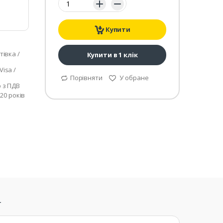
Купити
тівка /
Купити в 1 клік
isa /
Порівняти
У обране
р з ПДВ
 20 років
т