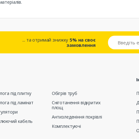
матеріалів.
... та отримай знижку
5% на своє
замовлення
І
лога під плитку
Обігрів труб
П
лога під ламінат
Сніготанення відкритих
Д
площ
гулятори
П
Антизледеніння покрівлі
улюючий кабель
П
Комплектуючі
О