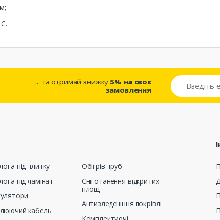
м;
 С.
... та отримай знижку
5% на своє
замовлення
І
лога під плитку
Обігрів труб
П
лога під ламінат
Сніготанення відкритих
Д
площ
гулятори
П
Антизледеніння покрівлі
улюючий кабель
П
Комплектуючі