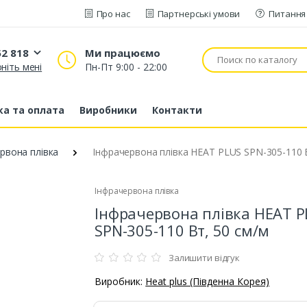
Про нас
Партнерські умови
Питання 
52 818
Ми працюємо
ніть мені
Пн-Пт 9:00 - 22:00
20 52 818
53 43 210
а та оплата
Виробники
Контакти
80 63 881
рвона плівка
Інфрачервона плівка HEAT PLUS SPN-305-110 
Інфрачервона плівка
Інфрачервона плівка HEAT 
SPN-305-110 Вт, 50 см/м
Залишити відгук
Виробник:
Heat plus (Південна Корея)