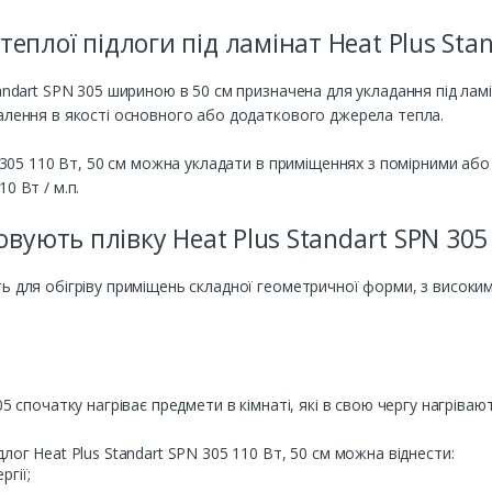
еплої підлоги під ламінат Heat Plus Stan
ndart SPN 305 шириною в 50 см призначена для укладання під ламіна
палення в якості основного або додаткового джерела тепла.
PN 305 110 Вт, 50 см можна укладати в приміщеннях з помірними а
0 Вт / м.п.
вують плівку Heat Plus Standart SPN 305 
ть для обігріву приміщень складної геометричної форми, з висок
5 спочатку нагріває предмети в кімнаті, які в свою чергу нагрівают
лог Heat Plus Standart SPN 305 110 Вт, 50 см можна віднести:
гії;