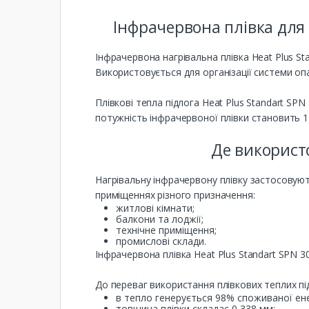
Інфрачервона плівка для т
Інфрачервона нагрівальна плівка Heat Plus Sta
Використовується для організації системи о
Плівкові тепла підлога Heat Plus Standart S
потужність інфрачервоної плівки становить 11
Де використо
Нагрівальну інфрачервону плівку застосовую
приміщеннях різного призначення:
житлові кімнати;
балкони та лоджії;
технічне приміщення;
промислові склади.
Інфрачервона плівка Heat Plus Standart SPN 30
До переваг використання плівкових теплих під
в тепло генерується 98% споживаної енер
товщина плівки складає 0,338 мм;