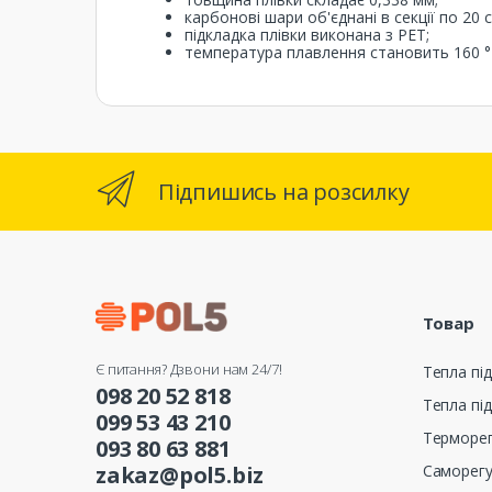
карбонові шари об'єднані в секції по 20 с
підкладка плівки виконана з PET;
температура плавлення становить 160 °
Підпишись на розсилку
Товар
Є питання? Дзвони нам 24/7!
Тепла під
098 20 52 818
Тепла під
099 53 43 210
Терморе
093 80 63 881
Саморег
zakaz@pol5.biz