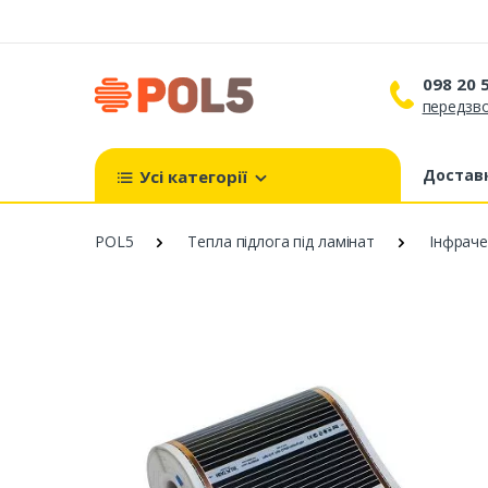
098 20 
передзво
098 
099 
Доставк
Усі категорії
093 
POL5
Тепла підлога під ламінат
Інфраче