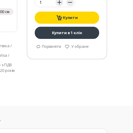
00 см
Купити
Купити в 1 клік
тівка /
Порівняти
У обране
isa /
р з ПДВ
 20 років
т