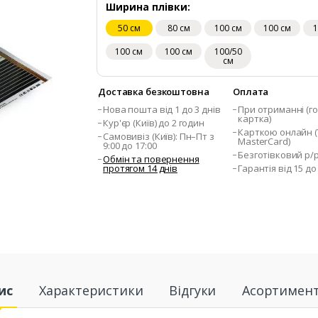
Ширина плівки:
50 см
80 см
100 см
100 см
1
100 см
100 см
100/50
см
Доставка безкоштовна
Оплата
Нова пошта від 1 до 3 днів
При отриманні (го
картка)
Кур'єр (Київ) до 2 годин
Карткою онлайн (V
Самовивіз (Київ): Пн–Пт з
MasterCard)
9:00 до 17:00
Безготівковий р/
Обмін та повернення
протягом 14 днів
Гарантія від 15 до
ис
Характеристики
Відгуки
Асортимен