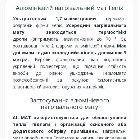
Алюмінієвий нагрівальний мат Fenix
Ультратонкий 1,7-міліметровий
термомат
розробки фірми Fenix.
Усередині нагрівального
мату знаходяться термостійкі
дроти
(витримують навантаження до 70 ° C),
розташовані між 2 шарами алюмінієвої плівки.
Має
дві жили і один «холодний» кінець довжиною 3
метри.
Верхній фольгований шар додатково
укріплений поліестером, що підвищує стійкість
вироби до різних ушкоджень. Термомати
пожежобезпечні за рахунок самогаситься
властивостей використовуваних матеріалів.
Застосування алюмінієвого
нагрівального мату
AL MAT використовуються для облаштування
теплої підлоги і організації основного або
додаткового обігріву приміщень
. Нагрівальні
мати виробництва Fenix ​​можна купити для укладання