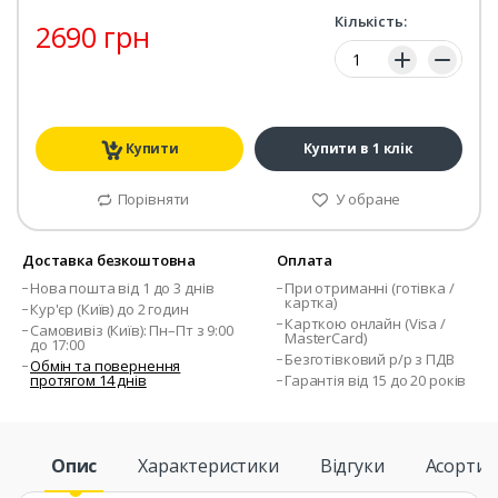
Кількість:
2690 грн
Кількість:
Купити
Купити в 1 клік
Порівняти
У обране
Доставка безкоштовна
Оплата
Нова пошта від 1 до 3 днів
При отриманні (готівка /
картка)
Кур'єр (Київ) до 2 годин
Карткою онлайн (Visa /
Самовивіз (Київ): Пн–Пт з 9:00
MasterCard)
до 17:00
Безготівковий р/р з ПДВ
Обмін та повернення
протягом 14 днів
Гарантія від 15 до 20 років
Опис
Характеристики
Відгуки
Асорти