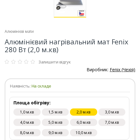
Алюмінієві мати
Алюмінієвий нагрівальний мат Fenix
280 Вт (2,0 м.кв)
Залишити відгук
Виробник:
Fenix (Чехія)
Наявність:
На складе
Площа обігріву:
1,0 м.кв
1,5 м.кв
2,0 м.кв
3,0 м.кв
4,0 м.кв
5,0 м.кв
6,0 м.кв
7,0 м.кв
8,0 м.кв
9,0 м.кв
10,0 м.кв