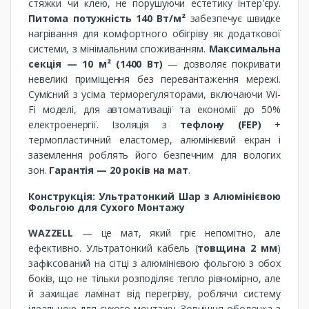
стяжки чи клею, не порушуючи естетику інтер'єру.
Питома потужність 140 Вт/м²
забезпечує швидке
нагрівання для комфортного обігріву як додаткової
системи, з мінімальним споживанням.
Максимальна
секція — 10 м² (1400 Вт)
— дозволяє покривати
невеликі приміщення без перевантаження мережі.
Сумісний з усіма терморегуляторами, включаючи Wi-
Fi моделі, для автоматизації та економії до 50%
електроенергії. Ізоляція з
тефлону (FEP)
+
термопластичний еластомер, алюмінієвий екран і
заземлення роблять його безпечним для вологих
зон.
Гарантія — 20 років на мат
.
Конструкція: Ультратонкий Шар з Алюмінієвою
Фольгою для Сухого Монтажу
WAZZELL
— це мат, який гріє непомітно, але
ефективно. Ультратонкий кабель (
товщина 2 мм
)
зафіксований на сітці з алюмінієвою фольгою з обох
боків, що не тільки розподіляє тепло рівномірно, але
й захищає ламінат від перегріву, роблячи систему
ідеальною для сухого монтажу. Зовнішня оболонка з