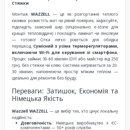
Стяжки
Монтаж
WAZZELL
— це як розгортання теплого
килима: розмістіть мат на рівній поверхні, зафіксуйте,
підкладіть захисний шар (опціонально e-stone для
кращої тепловіддачі) і покладіть ламінат чи лінолеум
— готово! Сітка легко ріжеться для обхідка
перешкод.
Сумісний з усіма терморегуляторами,
включаючи Wi-Fi для керування зі смартфона.
Процес займає 30-60 хвилин (DIY або майстер від 250
грн), без стяжки чи клею. Система нагрівається за 20-
30 хвилин, наповнюючи простір м'яким теплом —
ідеально для ремонтів без бруду.
Переваги: Затишок, Економія та
Німецька Якість
Wazzell WAZZELL
— це вибір тих, хто цінує локальну
надійність:
Довговічність
: Німецьке виробництво з ЄС-
компонентами — 50+ років служби.