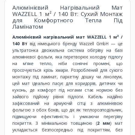
Алюмінієвий Нагрівальний Мат
WAZZELL 1 м² / 140 Вт: Сухий Монтаж
для Комфортного Тепла Під
Ламінатом
Алюмінієвий нагрівальний мат WAZZELL 1 м² /
140 Вт
від німецького бренду Wazzell GmbH — це
ультратонка двожильна система обігріву на базі
алюмінієвої фольги, яка перетворює холодну підлогу
на м'яке тепло, ніби сонячні промені, що
просочуються крізь хмари. Розроблений для сухого
монтажу під ламінат, паркетну дошку чи лінолеум,
цей мат ідеально пасує для коридорів, дитячих чи
кухонь, де комфорт під ногами стає нормою без
зайвого підйому рівня підлоги. Кабель надійно
зафіксований на армуючій сітці з алюмінієвою
фольгою з обох боків, що діє як теплорозподільник,
підвищуючи ефективність і уникаючи перегріву
покриття. З мінімальною товщиною (
2 мм
) мат
укладається безпосередньо під покриттям, без