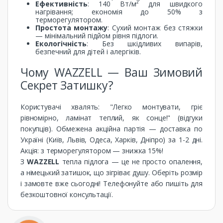
Ефективність
: 140 Вт/м² для швидкого
нагрівання; економія до 50% з
терморегулятором.
Простота монтажу
: Сухий монтаж без стяжки
— мінімальний підйом рівня підлоги.
Екологічність
: Без шкідливих випарів,
безпечний для дітей і алергіків.
Чому WAZZELL — Ваш Зимовий
Секрет Затишку?
Користувачі хвалять: "Легко монтувати, гріє
рівномірно, ламінат теплий, як сонце!" (відгуки
покупців). Обмежена акційна партія — доставка по
Україні (Київ, Львів, Одеса, Харків, Дніпро) за 1-2 дні.
Акція: з терморегулятором — знижка 15%!
З
WAZZELL
тепла підлога — це не просто опалення,
а німецький затишок, що зігріває душу. Оберіть розмір
і замовте вже сьогодні! Телефонуйте або пишіть для
безкоштовної консультації.