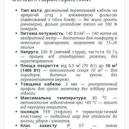
Тип мата
: двожильний екранований кабель на
армуючій сітці з алюмінієвою фольгою
(ламінований з обох боків) —
дві жили гріють
рівномірно, фольга розподіляє тепло на 100 %
поверхні
.
Питома потужність
: 140 Вт/м² —
140 ватів на
квадратний метр — достатньо для комфорту в
невеликих приміщеннях, нагрівання за 15–20
хвилин
.
Напруга
: 230 В (змінний струм), частота 50 Гц
—
працює від стандартної розетки, без
перетворювачів
.
Площа покриття
: від 0,5 м² (70 Вт) до
10 м²
(1400 Вт)
—
максимальна секція 10 м² — для
коридорів, дитячих чи кухонь без
перевантаження мережі
.
Товщина кабелю
: 2 мм —
ультратонкий
профіль для сухого монтажу без підйому рівня
підлоги
.
Максимальна температура
: 80 °C —
автоматичне відключення при +85 °C — захист
від перегріву покриття
.
Ізоляція
: FEP (тефлон) + термопластичний
еластомер —
подвійний шар для стійкості до
вологи, ударів і хімікатів
.
Клас захисту
: IP X7 —
повна