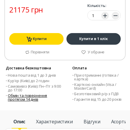
Кількість:
21175 грн
Кількість:
Купити
Купити в 1 клік
Порівняти
У обране
Доставка безкоштовна
Оплата
Нова пошта від 1 до 3 днів
При отриманні (готівка /
картка)
Кур'єр (Київ) до 2 годин
Карткою онлайн (Visa /
Самовивіз (Київ): Пн–Пт з 9:00
MasterCard)
до 17:00
Безготівковий р/р з ПДВ
Обмін та повернення
протягом 14 днів
Гарантія від 15 до 20 років
Опис
Характеристики
Відгуки
Асорти