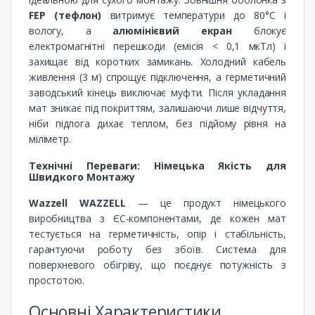
FEP (тефлон)
витримує температури до 80°C і
вологу, а
алюмінієвий екран
блокує
електромагнітні перешкоди (емісія < 0,1 мкТл) і
захищає від коротких замикань. Холодний кабель
живлення (3 м) спрощує підключення, а герметичний
заводський кінець виключає муфти. Після укладання
мат зникає під покриттям, залишаючи лише відчуття,
ніби підлога дихає теплом, без підйому рівня на
міліметр.
Технічні Переваги: Німецька Якість для
Швидкого Монтажу
Wazzell WAZZELL
— це продукт німецького
виробництва з ЄС-компонентами, де кожен мат
тестується на герметичність, опір і стабільність,
гарантуючи роботу без збоїв. Система для
поверхневого обігріву, що поєднує потужність з
простотою.
Основні Характеристики