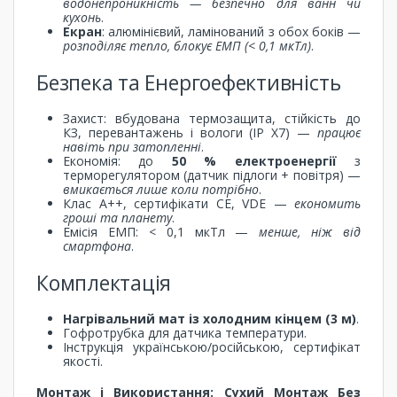
водонепроникність — безпечно для ванн чи
кухонь
.
Екран
: алюмінієвий, ламінований з обох боків —
розподіляє тепло, блокує ЕМП (< 0,1 мкТл)
.
Безпека та Енергоефективність
Захист: вбудована термозащита, стійкість до
КЗ, перевантажень і вологи (IP X7) —
працює
навіть при затопленні
.
Економія: до
50 % електроенергії
з
терморегулятором (датчик підлоги + повітря) —
вмикається лише коли потрібно
.
Клас A++, сертифікати CE, VDE —
економить
гроші та планету
.
Емісія ЕМП: < 0,1 мкТл —
менше, ніж від
смартфона
.
Комплектація
Нагрівальний мат із холодним кінцем (3 м)
.
Гофротрубка для датчика температури.
Інструкція українською/російською, сертифікат
якості.
Монтаж і Використання: Сухий Монтаж Без