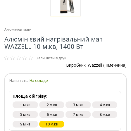
Алюмінієві мати
Алюмінієвий нагрівальний мат
WAZZELL 10 м.кв, 1400 Вт
Залишити відгук
Виробник:
Wazzell (Німеччина)
Наявність:
На складе
Площа обігріву:
1 м.кв
2 м.кв
3 м.кв
4 м.кв
5 м.кв
6 м.кв
7 м.кв
8 м.кв
9 м.кв
10 м.кв