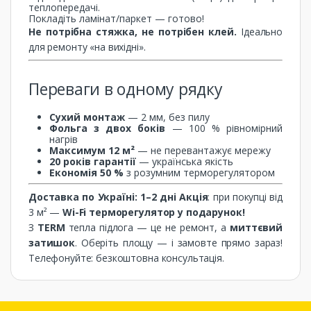
теплопередачі.
Покладіть ламінат/паркет — готово!
Не потрібна стяжка, не потрібен клей.
Ідеально
для ремонту «на вихідні».
Переваги в одному рядку
Сухий монтаж
— 2 мм, без пилу
Фольга з двох боків
— 100 % рівномірний
нагрів
Максимум 12 м²
— не перевантажує мережу
20 років гарантії
— українська якість
Економія 50 %
з розумним терморегулятором
Доставка по Україні: 1–2 дні
Акція
: при покупці від
3 м² —
Wi-Fi терморегулятор у подарунок!
З
TERM
тепла підлога — це не ремонт, а
миттєвий
затишок
. Оберіть площу — і замовте прямо зараз!
Телефонуйте: безкоштовна консультація.