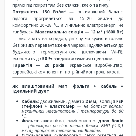
прямо під покриттям без стяжки, клею та пилу.
Потужність 150 Вт/м²
— оптимальний баланс:
підлога прогрівається за 15–20 хвилин до
комфортних 26–28 °C, а лічильник електроенергії не
«вибухає».
Максимальна секція — 12 м² (1800 Вт)
— вистачить на коридор, дитячу чи кухню-вітальню
без ризику перевантаження мережі. Підключається до
будь-якого терморегулятора (включаючи Wi-Fi),
економить до
50 %
завдяки розумним сценаріям.
Гарантія — 20 років
. Українське виробництво,
європейські компоненти, потрійний контроль якості.
Як влаштований мат: фольга + кабель =
ідеальний дует
Кабель
: двожильний, діаметр
2 мм
, ізоляція
FEP
(тефлон) + еластомер
—
не боїться вологи,
механічних навантажень і температури до 80
°C
.
Фольга
: алюмінієва, ламінована
з двох боків
—
рівномірно розсіює тепло, блокує ЕМП (< 0,1
мкТл), працює як тепловий «відбивач»
.
Сітка-основа
: скловолокно, легко ріжеться, не