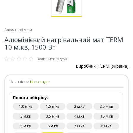
Алюмінієві мати
Алюмінієвий нагрівальний мат TERM
10 м.кв, 1500 Вт
Залишити відгук
Виробник:
TERM (Україна)
Наявність:
На складе
Площа обігріву:
1,0 м.кв
1.5 м.кв
2 м.кв
2.5 м.кв
3 м.кв
3.5 м.кв
4 м.кв
4.5 м.кв
5 м.кв
6 м.кв
7 м.кв
8 м.кв