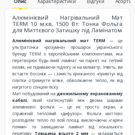
Опис
Характеристики
Відгуки
Асорти
Алюмінієвий Нагрівальний Мат
TERM 10 м.кв, 1500 Вт: Тонка Фольга
для Миттєвого Затишку під Ламінатом
Алюмінієвий нагрівальний мат TERM
— це
ультратонка «розумна» прошарок українського
бренду TERM з європейськими компонентами, яка
перетворює будь-який ламінат чи паркет на теплий
килим, не піднімаючи підлогу ні на міліметр. Уявіть: ви
встаєте босоніж — і замість крижаного «привіту» від
плитки отримуєте м'яке, обволікаюче тепло, як від
нагрітого сонцем піску.
Мат побудований на
двожильному екранованому
кабелі
, який «затиснутий» між двома шарами
алюмінієвої фольги — це не просто екран, а
справжній тепловий «дифузор». Фольга миттєво
розподіляє тепло по всій площі, виключаючи «гарячі
плями» та захищаючи ламінат від локального
перегріву.
Товщина всього 2 мм
— укладається