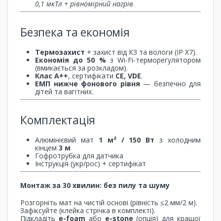
0,1 мкТл + рівномірний нагрів
.
Безпека та економія
Термозахист
+ захист від КЗ та вологи (IP X7).
Економія до 50 %
з Wi-Fi-терморегулятором
(вмикається за розкладом).
Клас A++
, сертифікати
CE, VDE
.
ЕМП нижче фонового рівня
— безпечно для
дітей та вагітних.
Комплектація
Алюмінієвий мат
1 м² / 150 Вт
з холодним
кінцем
3 м
Гофротрубка для датчика
Інструкція (укр/рос) + сертифікат
Монтаж за 30 хвилин: без пилу та шуму
Розгорніть мат на чистій основі (рівність ≤2 мм/2 м).
Зафіксуйте (клейка стрічка в комплекті).
Підкладіть
e-foam
або
e-stone
(опція) для кращої