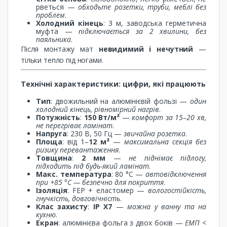
рветься —
обходьте розетки, труби, меблі без
проблем
.
Холодний кінець
: 3 м, заводська герметична
муфта —
підключається за 2 хвилини, без
паяльника
.
Після монтажу мат
невидимий і нечутний
—
тільки тепло під ногами.
Технічні характеристики: цифри, які працюють
Тип
: двожильний на алюмінієвій фользі —
один
холодний кінець, рівномірний нагрів
.
Потужність
:
150 Вт/м²
—
комфорт за 15–20 хв,
не перегріває ламінат
.
Напруга
: 230 В, 50 Гц —
звичайна розетка
.
Площа
: від 1–
12 м²
—
максимальна секція без
ризику перевантаження
.
Товщина
:
2 мм
—
не піднімає підлогу,
підходить під будь-який ламінат
.
Макс. температура
: 80 °C —
автовідключення
при +85 °C — безпечно для покриття
.
Ізоляція
: FEP + еластомер —
вологостійкість,
гнучкість, довговічність
.
Клас захисту
:
IP X7
—
можна у ванну та на
кухню
.
Екран
: алюмінієва фольга з двох боків —
ЕМП <