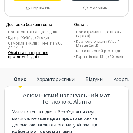
Порівняти
У обране
Доставка безкоштовна
Оплата
Нова пошта від 1 до 3 днів
При отриманні (готівка /
картка)
Кур'єр (Київ) до 2 годин
Карткою онлайн (Visa /
Самовивіз (Київ): Пн–Пт з 9:00
MasterCard)
до 17:00
Безготівковий р/р з ПДВ
Обмін та повернення
протягом 14 днів
Гарантія від 15 до 20 років
Опис
Характеристики
Відгуки
Асорти
Алюмінієвий нагрівальний мат
Теплолюкс Alumia
Укласти тепла підлога без з'єднання смуг,
максимально
швидко і просто
можна за
допомогою нагрівального мату Alumia.
Це
кабельний термомат
, який