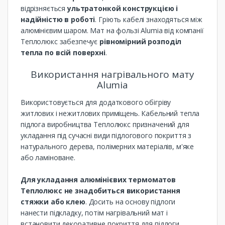
відрізняється
ультратонкой конструкцією і
надійністю в роботі
. Гріють кабелі знаходяться між
алюмінієвим шаром. Мат на фользі Alumia від компанії
Теплолюкс забезпечує
рівномірний розподіл
тепла по всій поверхні
.
Використання нагрівального мату
Alumia
Використовується для додаткового обігріву
житлових і нежитлових приміщень. Кабельний тепла
підлога виробництва Теплолюкс призначений для
укладання під сучасні види підлогового покриття з
натурального дерева, полімерних матеріалів, м'яке
або ламіноване.
Для укладання алюмінієвих термоматов
Теплолюкс не знадобиться використання
стяжки або клею
. Досить на основу підлоги
нанести підкладку, потім нагрівальний мат і
встановити декоративне покриття для підлоги.