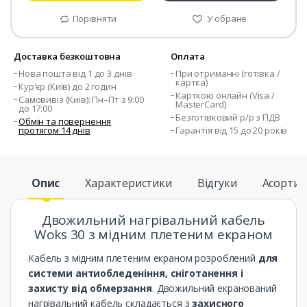
Порівняти
У обране
Доставка безкоштовна
Оплата
Нова пошта від 1 до 3 днів
При отриманні (готівка /
картка)
Кур'єр (Київ) до 2 годин
Карткою онлайн (Visa /
Самовивіз (Київ): Пн–Пт з 9:00
MasterCard)
до 17:00
Безготівковий р/р з ПДВ
Обмін та повернення
протягом 14 днів
Гарантія від 15 до 20 років
Опис
Характеристики
Відгуки
Асорти
Двожильний нагрівальний кабель
Woks 30 з мідним плетеним екраном
Кабель з мідним плетеним екраном розроблений
для
системи антиобледеніння, сніготанення і
захисту від обмерзання
. Двожильний екранований
нагрівальний кабель складається з
захисного