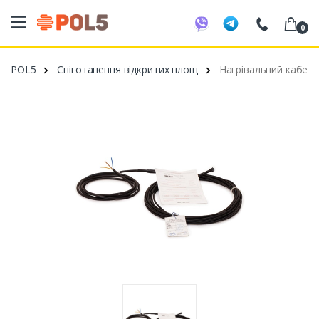
0
098 20 52 818
POL5
Сніготанення відкритих площ
Нагрівальний кабель
099 53 43 210
093 80 63 881