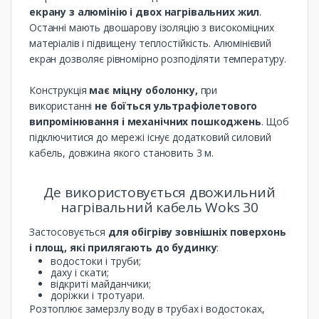
екрану з алюмінію і двох нагрівальних жил
.
Останні мають двошарову ізоляцію з високоміцних
матеріалів і підвищену теплостійкість. Алюмінієвий
екран дозволяє рівномірно розподіляти температуру.
Конструкція
має міцну оболонку,
при
використанні
не боїться ультрафіолетового
випромінювання і механічних пошкоджень
. Щоб
підключитися до мережі існує додатковий силовий
кабель, довжина якого становить 3 м.
Де використовується двожильний
нагрівальний кабель Woks 30
Застосовується
для обігріву зовнішніх поверхонь
і площ, які прилягають до будинку
:
водостоки і труби;
даху і скати;
відкриті майданчики;
доріжки і тротуари.
Розтоплює замерзлу воду в трубах і водостоках,