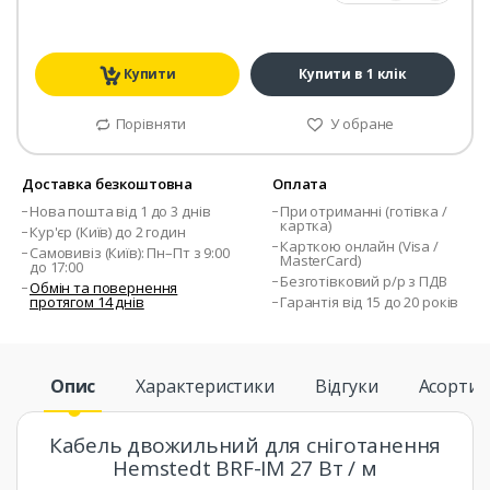
Купити
Купити в 1 клік
Порівняти
У обране
Доставка безкоштовна
Оплата
Нова пошта від 1 до 3 днів
При отриманні (готівка /
картка)
Кур'єр (Київ) до 2 годин
Карткою онлайн (Visa /
Самовивіз (Київ): Пн–Пт з 9:00
MasterCard)
до 17:00
Безготівковий р/р з ПДВ
Обмін та повернення
протягом 14 днів
Гарантія від 15 до 20 років
Опис
Характеристики
Відгуки
Асорти
Кабель двожильний для сніготанення
Hemstedt BRF-IM 27 Вт / м