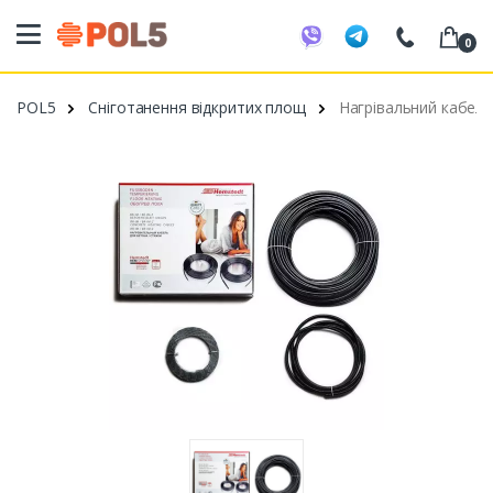
0
098 20 52 818
POL5
Сніготанення відкритих площ
Нагрівальний кабель 
099 53 43 210
093 80 63 881