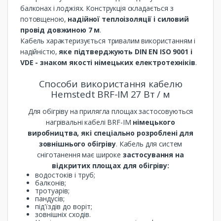
балконах і лоджіях. Конструкція складається з
потовщеною,
надійної теплоізоляції і силовий
провід довжиною 7 м
.
Кабель характеризується тривалим використанням і
надійністю,
яке підтверджують DIN EN ISO 9001 і
VDE - знаком якості німецьких електротехніків
.
Способи використання кабелю
Hemstedt BRF-IM 27 Вт / м
Для обігріву на прилягла площах застосовуються
нагрівальні кабелі BRF-IM
німецького
виробництва, які спеціально розроблені для
зовнішнього обігріву
. Кабель для систем
сніготанення має широке
застосування на
відкритих площах для обігріву:
водостоків і труб;
балконів;
тротуарів;
пандусів;
під'їздів до воріт;
зовнішніх сходів.