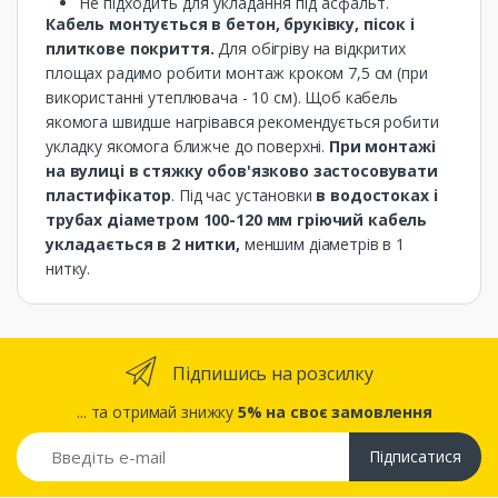
Не підходить для укладання під асфальт.
Кабель монтується в бетон, бруківку, пісок і
плиткове покриття.
Для обігріву на відкритих
площах радимо робити монтаж кроком 7,5 см (при
використанні утеплювача - 10 см). Щоб кабель
якомога швидше нагрівався рекомендується робити
укладку якомога ближче до поверхні.
При монтажі
на вулиці в стяжку обов'язково застосовувати
пластифікатор
. Під час установки
в водостоках і
трубах діаметром 100-120 мм гріючий кабель
укладається в 2 нитки,
меншим діаметрів в 1
нитку.
Підпишись на розсилку
... та отримай знижку
5% на своє замовлення
Підписатися