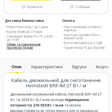
Порівняти
У обране
Доставка безкоштовна
Оплата
Нова пошта від 1 до 3 днів
При отриманні (готівка /
картка)
Кур'єр (Київ) до 2 годин
Карткою онлайн (Visa /
Самовивіз (Київ): Пн–Пт з 9:00
MasterCard)
до 17:00
Безготівковий р/р з ПДВ
Обмін та повернення
протягом 14 днів
Гарантія від 15 до 20 років
Опис
Характеристики
Відгуки
Асорти
Кабель двожильний для сніготанення
Hemstedt BRF-IM 27 Вт / м
Двожильний нагрівальний кабель Hemstedt BRF-IM 27
Вт / м 2608 Вт (9,7 м.кв) володіє
підвищеною
потужністю 270-550 Вт / м.кв
та можна
використовувати як тепла підлога для установки на