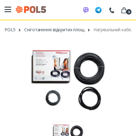
0
098 20 52 818
POL5
Сніготанення відкритих площ
Нагрівальний кабель
099 53 43 210
093 80 63 881