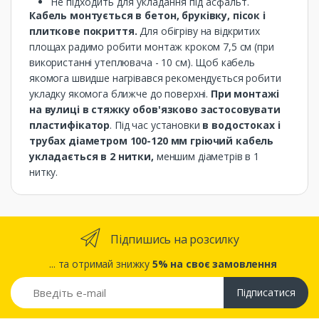
Не підходить для укладання під асфальт.
Кабель монтується в бетон, бруківку, пісок і
плиткове покриття.
Для обігріву на відкритих
площах радимо робити монтаж кроком 7,5 см (при
використанні утеплювача - 10 см). Щоб кабель
якомога швидше нагрівався рекомендується робити
укладку якомога ближче до поверхні.
При монтажі
на вулиці в стяжку обов'язково застосовувати
пластифікатор
. Під час установки
в водостоках і
трубах діаметром 100-120 мм гріючий кабель
укладається в 2 нитки,
меншим діаметрів в 1
нитку.
Підпишись на розсилку
... та отримай знижку
5% на своє замовлення
Підписатися