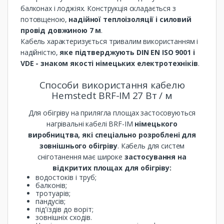
балконах і лоджіях. Конструкція складається з
потовщеною,
надійної теплоізоляції і силовий
провід довжиною 7 м
.
Кабель характеризується тривалим використанням і
надійністю,
яке підтверджують DIN EN ISO 9001 і
VDE - знаком якості німецьких електротехніків
.
Способи використання кабелю
Hemstedt BRF-IM 27 Вт / м
Для обігріву на прилягла площах застосовуються
нагрівальні кабелі BRF-IM
німецького
виробництва, які спеціально розроблені для
зовнішнього обігріву
. Кабель для систем
сніготанення має широке
застосування на
відкритих площах для обігріву:
водостоків і труб;
балконів;
тротуарів;
пандусів;
під'їздів до воріт;
зовнішніх сходів.