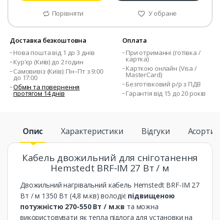
Порівняти
У обране
Доставка безкоштовна
Оплата
Нова пошта від 1 до 3 днів
При отриманні (готівка /
картка)
Кур'єр (Київ) до 2 годин
Карткою онлайн (Visa /
Самовивіз (Київ): Пн–Пт з 9:00
MasterCard)
до 17:00
Безготівковий р/р з ПДВ
Обмін та повернення
протягом 14 днів
Гарантія від 15 до 20 років
Опис
Характеристики
Відгуки
Асорти
Кабель двожильний для сніготанення
Hemstedt BRF-IM 27 Вт / м
Двожильний нагрівальний кабель Hemstedt BRF-IM 27
Вт / м 1350 Вт (4,8 м.кв) володіє
підвищеною
потужністю 270-550 Вт / м.кв
та можна
використовувати як тепла підлога для установки на