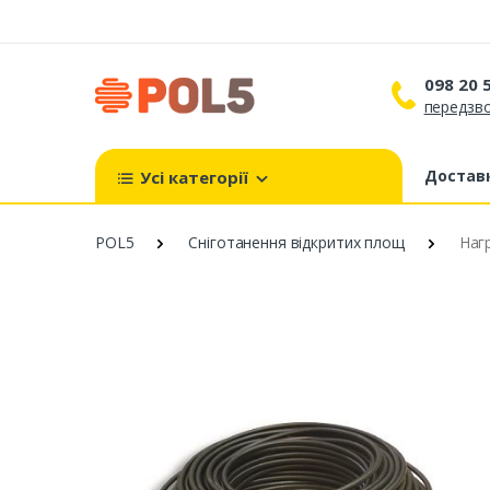
098 20 
передзво
098 
099 
Доставк
Усі категорії
093 
POL5
Сніготанення відкритих площ
Нагр