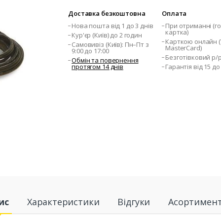
Доставка безкоштовна
Оплата
Нова пошта від 1 до 3 днів
При отриманні (го
картка)
Кур'єр (Київ) до 2 годин
Карткою онлайн (V
Самовивіз (Київ): Пн–Пт з
MasterCard)
9:00 до 17:00
Безготівковий р/
Обмін та повернення
протягом 14 днів
Гарантія від 15 до
ис
Характеристики
Відгуки
Асортимен