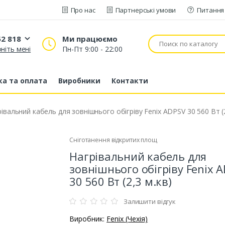
Про нас
Партнерські умови
Питання 
52 818
Ми працюємо
ніть мені
Пн-Пт 9:00 - 22:00
20 52 818
53 43 210
а та оплата
Виробники
Контакти
80 63 881
івальний кабель для зовнішнього обігріву Fenix ADPSV 30 560 Вт (2
Сніготанення відкритих площ
Нагрівальний кабель для
зовнішнього обігріву Fenix 
30 560 Вт (2,3 м.кв)
Залишити відгук
Виробник:
Fenix (Чехія)