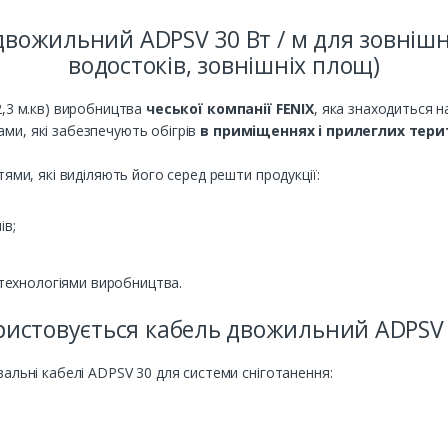
вожильний ADPSV 30 Вт / м для зовнішньо
водостоків, зовнішніх площ)
2,3 м.кв) виробництва
чеської компанії FENIX
, яка знаходиться н
ми, які забезпечують обігрів
в приміщеннях і прилеглих тери
ями, які виділяють його серед решти продукції:
ів;
.
 технологіями виробництва.
ристовується кабель двожильний ADPSV 3
альні кабелі ADPSV 30 для системи сніготанення: