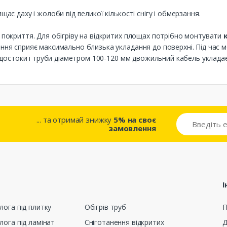
щає даху і жолоби від великої кількості снігу і обмерзання.
е покриття. Для обігріву на відкритих площах потрібно монтувати
к
ання сприяє максимально близька укладання до поверхні. Під час
одостоки і труби діаметром 100-120 мм двожильний кабель укладаєт
... та отримай знижку
5% на своє
замовлення
І
лога під плитку
Обігрів труб
П
лога під ламінат
Сніготанення відкритих
Д