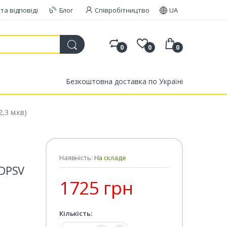
та відповіді
Блог
Співробітництво
UA
0
0
0
Безкоштовна доставка по Україні
,3 м.кв)
Наявність:
На складе
ADPSV
1725 грн
Кількість:
Кількість: