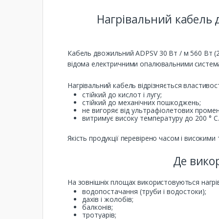
Нагрівальний кабель д
Кабель двожильний ADPSV 30 Вт / м 560 Вт (
відома електричними опалювальними система
Нагрівальний кабель відрізняється властивост
стійкий до кислот і лугу;
стійкий до механічних пошкоджень;
не вигоряє від ультрафіолетових промен
витримує високу температуру до 200 ° С
Якість продукції перевірено часом і високими
Де вико
На зовнішніх площах використовуються нагрів
водопостачання (труби і водостоки);
дахів і жолобів;
балконів;
тротуарів;