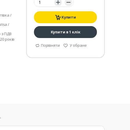
тівка /
Купити
isa /
Купити в 1 клік
р з ПДВ
 20 років
Порівняти
У обране
т