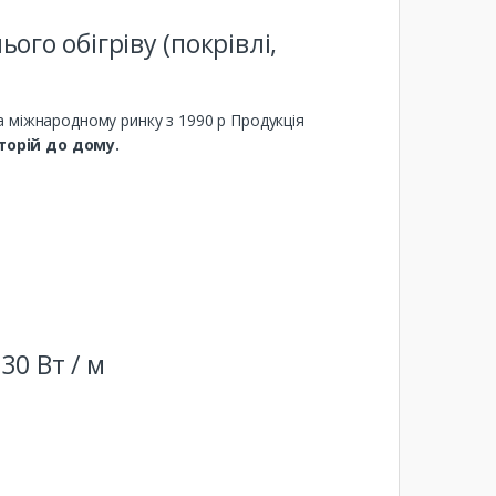
го обігріву (покрівлі,
а міжнародному ринку з 1990 р Продукція
торій до дому.
0 Вт / м