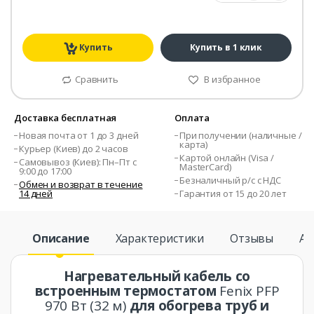
Купить
Купить в 1 клик
Сравнить
В избранное
Доставка бесплатная
Оплата
Новая почта от 1 до 3 дней
При получении (наличные /
карта)
Курьер (Киев) до 2 часов
Картой онлайн (Visa /
Самовывоз (Киев): Пн–Пт с
MasterCard)
9:00 до 17:00
Безналичный р/с с НДС
Обмен и возврат в течение
14 дней
Гарантия от 15 до 20 лет
Описание
Характеристики
Отзывы
Ас
Нагревательный кабель со
встроенным термостатом
Fenix ​​PFP
970 Вт (32 м)
для обогрева труб и