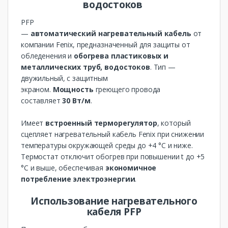
водостоков
PFP
—
автоматический
нагревательный
кабель
от
компании Fenix, предназначенный для защиты от
обледенения и
обогрева
пластиковых и
металлических труб, водостоков
. Тип —
двужильный, с защитным
экраном.
Мощность
греющего провода
составляет
30 Вт/м
.
Имеет
встроенный терморегулятор
, который
сцепляет нагревательный кабель Fenix при снижении
температуры окружающей среды до +4 °C и ниже.
Термостат отключит обогрев при повышении t до +5
°C и выше, обеспечивая
экономичное
потребление электроэнергии
.
Использование нагревательного
кабеля PFP