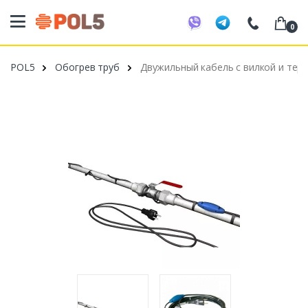
0
098 20 52 818
POL5
Обогрев труб
Двужильный кабель с вилкой и терм
099 53 43 210
093 80 63 881