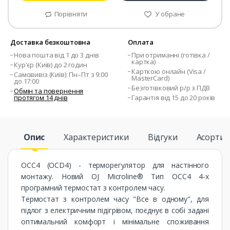
Порівняти
У обране
Доставка безкоштовна
Оплата
Нова пошта від 1 до 3 днів
При отриманні (готівка /
картка)
Кур'єр (Київ) до 2 годин
Карткою онлайн (Visa /
Самовивіз (Київ): Пн–Пт з 9:00
MasterCard)
до 17:00
Безготівковий р/р з ПДВ
Обмін та повернення
протягом 14 днів
Гарантія від 15 до 20 років
Опис
Характеристики
Відгуки
Асорти
OCC4 (OCD4) - терморегулятор для настінного
монтажу. Новий OJ Microline® Тип OCС4 4-х
програмний термостат з контролем часу.
Термостат з контролем часу "Все в одному", для
підлог з електричним підігрівом, поєднує в собі задані
оптимальний комфорт і мінімальне споживання