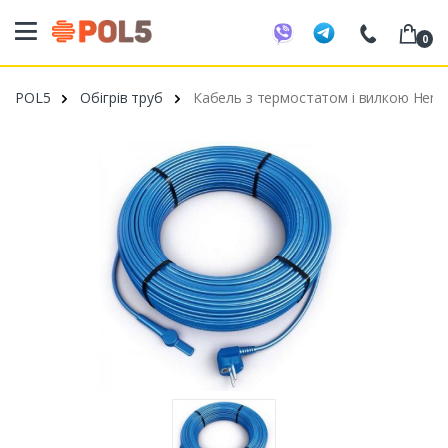
0
098 20 52 818
POL5
Обігрів труб
Кабель з термостатом і вилкою Hemst
099 53 43 210
093 80 63 881