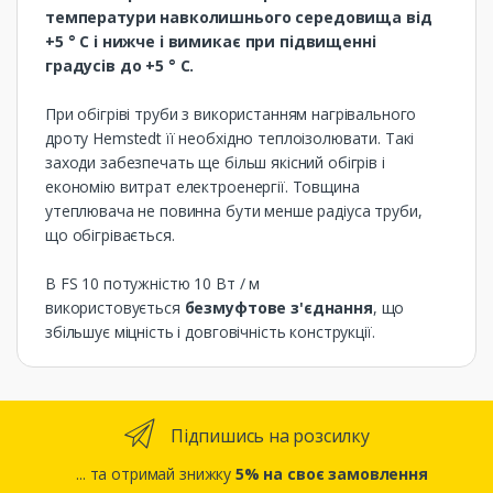
температури навколишнього середовища від
+5 ° С і нижче і вимикає при підвищенні
градусів до +5 ° С.
При обігріві труби з використанням нагрівального
дроту Hemstedt її необхідно теплоізолювати. Такі
заходи забезпечать ще більш якісний обігрів і
економію витрат електроенергії. Товщина
утеплювача не повинна бути менше радіуса труби,
що обігрівається.
В FS 10 потужністю 10 Вт / м
використовується
безмуфтове з'єднання
, що
збільшує міцність і довговічність конструкції.
Підпишись на розсилку
... та отримай знижку
5% на своє замовлення