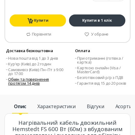
Купити
Купити в 1 клік
Порівняти
У обране
Доставка безкоштовна
Оплата
Нова пошта від 1 до 3 днів
При отриманні (готівка /
картка)
Кур'єр (Київ) до 2 годин
Карткою онлайн (Visa /
Самовивіз (Київ): Пн–Пт з 9:00
MasterCard)
до 17:00
Безготівковий р/р з ПДВ
Обмін та повернення
протягом 14 днів
Гарантія від 15 до 20 років
Опис
Характеристики
Відгуки
Асорти
Нагрівальний кабель двожильний
Hemstedt FS 600 Вт (60м) з вбудованим