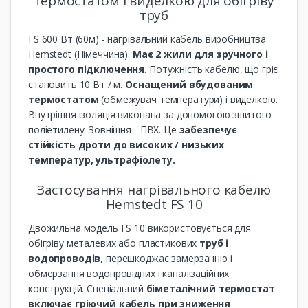
термостатом і виделкою для обігріву
труб
FS 600 Вт (60м) - нагрівальний кабель виробництва
Hemstedt (Німеччина).
Має 2 жили для зручного і
простого підключення
. Потужність кабелю, що гріє
становить 10 Вт / м.
Оснащений вбудованим
термостатом
(обмежувач температури) і виделкою.
Внутрішня ізоляція виконана за допомогою зшитого
поліетилену. Зовнішня - ПВХ. Це
забезпечує
стійкість дроти до високих / низьких
температур, ультрафіолету.
Застосування нагрівального кабелю
Hemstedt FS 10
Двожильна модель FS 10 використовується для
обігріву металевих або пластикових
труб і
водопроводів
, перешкоджає замерзанню і
обмерзання водопровідних і каналізаційних
конструкцій. Спеціальний
біметалічний термостат
включає гріючий кабель при зниження