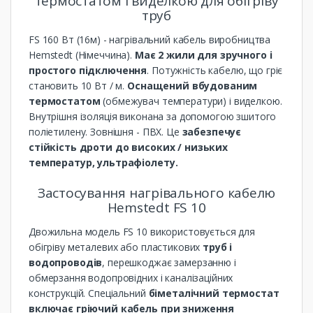
термостатом і виделкою для обігріву
труб
FS 160 Вт (16м) - нагрівальний кабель виробництва
Hemstedt (Німеччина).
Має 2 жили для зручного і
простого підключення
. Потужність кабелю, що гріє
становить 10 Вт / м.
Оснащений вбудованим
термостатом
(обмежувач температури) і виделкою.
Внутрішня ізоляція виконана за допомогою зшитого
поліетилену. Зовнішня - ПВХ. Це
забезпечує
стійкість дроти до високих / низьких
температур, ультрафіолету.
Застосування нагрівального кабелю
Hemstedt FS 10
Двожильна модель FS 10 використовується для
обігріву металевих або пластикових
труб і
водопроводів
, перешкоджає замерзанню і
обмерзання водопровідних і каналізаційних
конструкцій. Спеціальний
біметалічний термостат
включає гріючий кабель при зниження