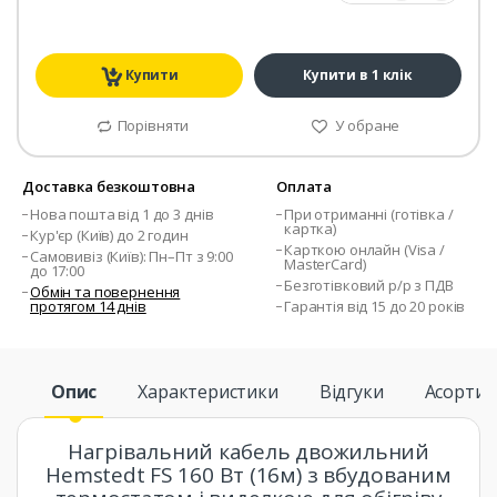
Купити
Купити в 1 клік
Порівняти
У обране
Доставка безкоштовна
Оплата
Нова пошта від 1 до 3 днів
При отриманні (готівка /
картка)
Кур'єр (Київ) до 2 годин
Карткою онлайн (Visa /
Самовивіз (Київ): Пн–Пт з 9:00
MasterCard)
до 17:00
Безготівковий р/р з ПДВ
Обмін та повернення
протягом 14 днів
Гарантія від 15 до 20 років
Опис
Характеристики
Відгуки
Асорти
Нагрівальний кабель двожильний
Hemstedt FS 160 Вт (16м) з вбудованим