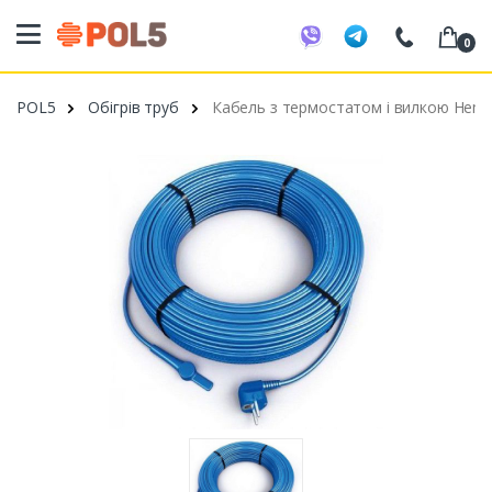
0
098 20 52 818
POL5
Обігрів труб
Кабель з термостатом і вилкою Hemst
099 53 43 210
093 80 63 881