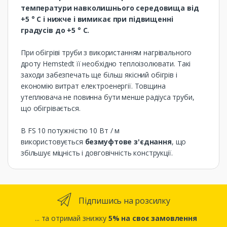
температури навколишнього середовища від
+5 ° С і нижче і вимикає при підвищенні
градусів до +5 ° С.
При обігріві труби з використанням нагрівального
дроту Hemstedt її необхідно теплоізолювати. Такі
заходи забезпечать ще більш якісний обігрів і
економію витрат електроенергії. Товщина
утеплювача не повинна бути менше радіуса труби,
що обігрівається.
В FS 10 потужністю 10 Вт / м
використовується
безмуфтове з'єднання
, що
збільшує міцність і довговічність конструкції.
Підпишись на розсилку
... та отримай знижку
5% на своє замовлення