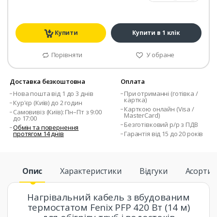
Купити
Купити в 1 клік
Порівняти
У обране
Доставка безкоштовна
Оплата
Нова пошта від 1 до 3 днів
При отриманні (готівка /
картка)
Кур'єр (Київ) до 2 годин
Карткою онлайн (Visa /
Самовивіз (Київ): Пн–Пт з 9:00
MasterCard)
до 17:00
Безготівковий р/р з ПДВ
Обмін та повернення
протягом 14 днів
Гарантія від 15 до 20 років
Опис
Характеристики
Відгуки
Асорти
Нагрівальний кабель з вбудованим
термостатом Fenix ​​PFP 420 Вт (14 м)