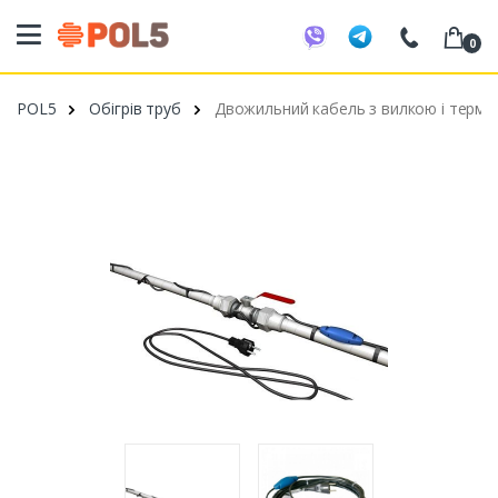
0
098 20 52 818
POL5
Обігрів труб
Двожильний кабель з вилкою і термост
099 53 43 210
093 80 63 881