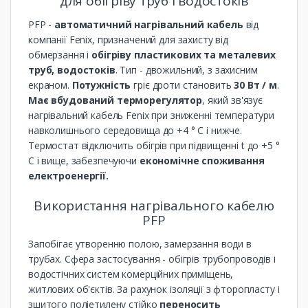
для обігріву труб і водостоків
PFP -
автоматичний нагрівальний кабель
від
компанії Fenix, призначений для захисту від
обмерзання і
обігріву пластикових та металевих
труб, водостоків
. Тип - двожильний, з захисним
екраном.
Потужність
гріє дроти становить
30 Вт / м
.
Має вбудований терморегулятор
, який зв'язує
нагрівальний кабель Fenix ​​при зниженні температури
навколишнього середовища до +4 ° C і нижче.
Термостат відключить обігрів при підвищенні t до +5 °
C і вище, забезпечуючи
економічне споживання
електроенергії.
Використання нагрівального кабелю
PFP
Запобігає утворенню полою, замерзання води в
трубах. Сфера застосування - обігрів трубопроводів і
водостічних систем комерційних приміщень,
житлових об'єктів. За рахунок ізоляції з фторопласту і
зшитого поліетилену стійко
переносить