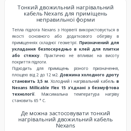
Тонкий двожильний нагрівальний
кабель Nexans для приміщень
неправильної форми
Тепла підлога Nexans з Норвегії використовується в
якості основного або додаткового обігріву в
приміщеннях складної геометрії.
Призначений для
укладання безпосередньо в клей для плитки
або стяжку
. Практично не впливає на висоту
покриття підлоги.
Підходить для приміщень різного призначення,
площею від 2 до 12 м2.
Довжина холодного дроту
становить 3,5 м
. Холодний і нагрівальний кабель
в
Nexans Millicable Flex 15 з'єднані з безмуфтова
технології
. Максимальна температура нагріву
становить 65 ° С.
Де можна застосовувати тонкий
нагрівальний двожильний кабель
Nexans