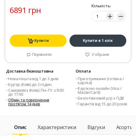
Кількість:
6891 грн
Кількість:
Купити
Купити в 1 клік
Порівняти
У обране
Доставка безкоштовна
Оплата
Нова пошта від 1 до 3 днів
При отриманні (готівка /
картка)
Кур'єр (Київ) до 2 годин
Карткою онлайн (Visa /
Самовивіз (Київ): Пн–Пт з 9:00
MasterCard)
до 17:00
Безготівковий р/р з ПДВ
Обмін та повернення
протягом 14 днів
Гарантія від 15 до 20 років
Опис
Характеристики
Відгуки
Асорти