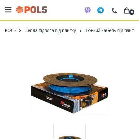
0
098 20 52 818
POL5
Тепла підлога під плитку
Тонкий кабель під плитку
099 53 43 210
093 80 63 881