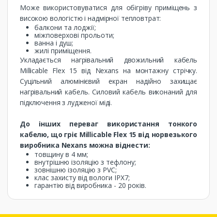
Може використовуватися для обігріву приміщень з
високою вологістю і надмірної тепловтрат:
балкони та лоджії;
міжповерхові прольоти;
ванна і душ;
жилі приміщення.
Укладається нагрівальний двожильний кабель
Millicable Flex 15 від Nexans на монтажну стрічку.
Суцільний алюмінієвий екран надійно захищає
нагрівальний кабель. Силовий кабель виконаний для
підключення з лудженої міді.
До інших переваг використання тонкого
кабелю, що гріє Millicable Flex 15 від норвезького
виробника Nexans можна віднести:
товщину в 4 мм;
внутрішню ізоляцію з тефлону;
зовнішню ізоляцію з PVC;
клас захисту від вологи IPX7;
гарантію від виробника - 20 років.