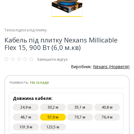
Тепла підлога під плитку
Кабель під плитку Nexans Millicable
Flex 15, 900 Вт (6,0 м.кв)
Залишити відгук
Виробник:
Nexans (Норвегія)
Наявність:
На складе
Довжина кабеля:
24,9 м
30,2 м
35,1 м
40,8 м
48,7 м
57,0 м
70,7 м
76,4 м
101,9 м
123,5 м