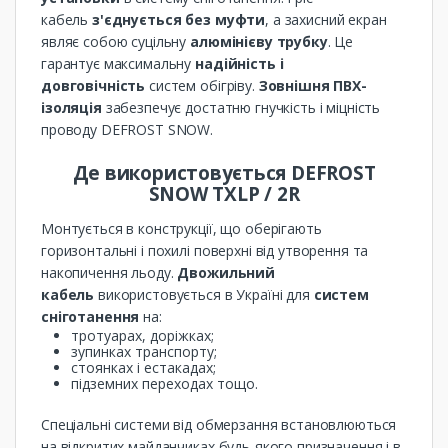
кабель
з'єднується без муфти
, а захисний екран
являє собою суцільну
алюмінієву трубку
. Це
гарантує максимальну
надійність і
довговічність
систем обігріву.
Зовнішня ПВХ-
ізоляція
забезпечує достатню гнучкість і міцність
проводу DEFROST SNOW.
Де використовується DEFROST
SNOW TXLP / 2R
Монтується в конструкції, що оберігають
горизонтальні і похилі поверхні від утворення та
накопичення льоду.
Двожильний
кабель
використовується в Україні для
систем
сніготанення
на:
тротуарах, доріжках;
зупинках транспорту;
стоянках і естакадах;
підземних переходах тощо.
Спеціальні системи від обмерзання встановлюються
на відкритих майданчиках будь-якого призначення і в