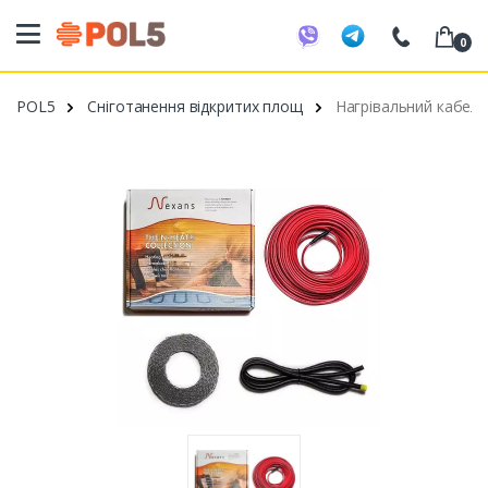
0
098 20 52 818
POL5
Сніготанення відкритих площ
Нагрівальний кабель
099 53 43 210
093 80 63 881