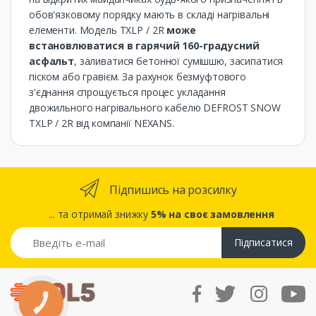
обов'язковому порядку мають в складі нагрівальні
елементи. Модель TXLP / 2R
може
встановлюватися в гарячий 160-градусний
асфальт
, заливатися бетонної сумішшю, засипатися
піском або гравієм. За рахунок безмуфтового
з'єднання спрощується процес укладання
двожильного нагрівального кабелю DEFROST SNOW
TXLP / 2R від компанії NEXANS.
Підпишись на розсилку
... та отримай знижку
5% на своє замовлення
Підписатися
КНОПКА
ЗВ'ЯЗКУ