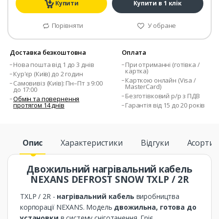
Купити
Купити в 1 клік
Порівняти
У обране
Доставка безкоштовна
Оплата
Нова пошта від 1 до 3 днів
При отриманні (готівка /
картка)
Кур'єр (Київ) до 2 годин
Карткою онлайн (Visa /
Самовивіз (Київ): Пн–Пт з 9:00
MasterCard)
до 17:00
Безготівковий р/р з ПДВ
Обмін та повернення
протягом 14 днів
Гарантія від 15 до 20 років
Опис
Характеристики
Відгуки
Асорти
Двожильний нагрівальний кабель
NEXANS DEFROST SNOW TXLP / 2R
TXLP / 2R -
нагрівальний кабель
виробництва
корпорації NEXANS. Модель
двожильна, готова до
установки
в систему сніготанення. Гріє