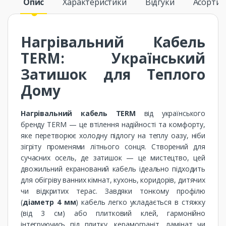
Опис
Характеристики
Відгуки
Асорти
Нагрівальний Кабель
TERM: Український
Затишок для Теплого
Дому
Нагрівальний кабель TERM
від українського
бренду TERM — це втілення надійності та комфорту,
яке перетворює холодну підлогу на теплу оазу, ніби
зігріту променями літнього сонця. Створений для
сучасних осель, де затишок — це мистецтво, цей
двожильний екранований кабель ідеально підходить
для обігріву ванних кімнат, кухонь, коридорів, дитячих
чи відкритих терас. Завдяки тонкому профілю
(
діаметр 4 мм
) кабель легко укладається в стяжку
(від 3 см) або плитковий клей, гармонійно
інтегруючись під плитку, керамограніт, ламінат чи