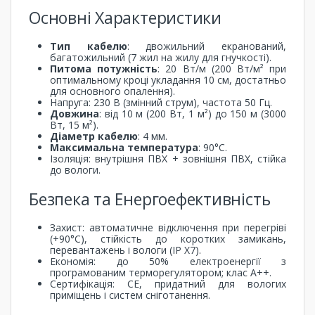
Основні Характеристики
Тип кабелю
: двожильний екранований,
багатожильний (7 жил на жилу для гнучкості).
Питома потужність
: 20 Вт/м (200 Вт/м² при
оптимальному кроці укладання 10 см, достатньо
для основного опалення).
Напруга: 230 В (змінний струм), частота 50 Гц.
Довжина
: від 10 м (200 Вт, 1 м²) до 150 м (3000
Вт, 15 м²).
Діаметр кабелю
: 4 мм.
Максимальна температура
: 90°C.
Ізоляція: внутрішня ПВХ + зовнішня ПВХ, стійка
до вологи.
Безпека та Енергоефективність
Захист: автоматичне відключення при перегріві
(+90°C), стійкість до коротких замикань,
перевантажень і вологи (IP X7).
Економія: до 50% електроенергії з
програмованим терморегулятором; клас A++.
Сертифікація: CE, придатний для вологих
приміщень і систем сніготанення.