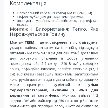
Комплектація
Нагрівальний кабель із холодним кінцем (3 м).
Гофротрубка для датчика температури.
Інструкція українською/російською, сертифікат
якості.
Монтаж і Використання: Тепло, Яке
Народжується за Годину
Монтаж
TERM
— це як створення теплого візерунка:
укладіть кабель зигзагом на ізоляційну підкладку з
оптимальним кроком 10 см для 200 Вт/м², достатньо
для основного опалення в добре утеплених
приміщеннях, або 5-7 см для 240 Вт/м² у холодних
зонах, зафіксуйте кліпсами, залийте стяжкою (від 3
см) або клеєм і завершіть покриттям. Багатожильна
конструкція дозволяє адаптувати кабель до складних
форм приміщень.
Сумісний з усіма
терморегуляторами, включно з Wi-Fi для
керування зі смартфона.
Монтаж займає 1-2
години (DIY або майстер від 250 грн), потрібен лише
мультиметр для перевірки опору. Система оживає за