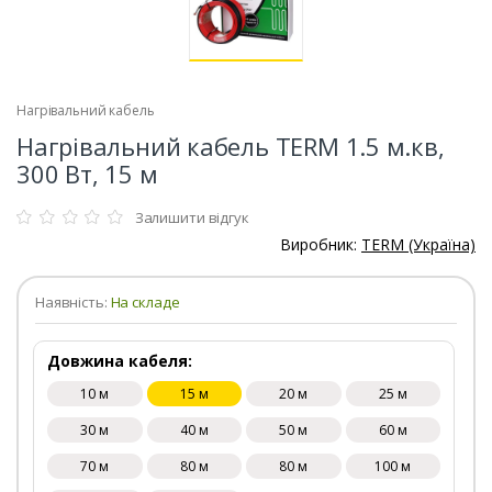
Нагрівальний кабель
Нагрівальний кабель TERM 1.5 м.кв,
300 Вт, 15 м
Залишити відгук
Виробник:
TERM (Україна)
Наявність:
На складе
Довжина кабеля:
10 м
15 м
20 м
25 м
30 м
40 м
50 м
60 м
70 м
80 м
80 м
100 м