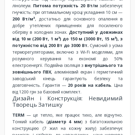
лінолеум.
Питома потужність 20 Вт/м
забезпечує
гнучкість: при оптимальному кроці укладання 10 см —
200 Вт/м²
, достатньо для основного опалення в
добре утеплених приміщеннях для посиленого
обігріву в холодних зонах.
Доступний у довжинах
від 10 м (200 Вт, 1 м²) до 150 м (3000 Вт, 15 м²), з
потужністю від 200 Вт до 3000 Вт.
Сумісний з усіма
терморегуляторами, включно з Wi-Fi моделями, для
розумного керування та економії до 50%
електроенергії. Подвійна ізоляція з
внутрішнього та
зовнішнього ПВХ
, алюмінієвий екран і герметичний
заводський кінець гарантують безпеку та
довговічність. Гарантія —
20 років на кабель
. Ціна
від 1200 грн за базовий комплект.
Дизайн і Конструкція: Невидимий
Творець Затишку
TERM
— це тепло, яке працює тихо, але відчутно.
Тонкий кабель (
діаметр 4 мм
) з багатожильною
конструкцією (7 жил на кожну жилу) забезпечує
гнучкість і стійкість до навантажень, наче шовкова