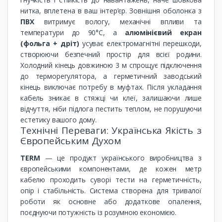
нитка, вплетена в ваш інтер’єр. Зовнішня оболонка з
ПВХ
витримує вологу, механічні впливи та
температури до 90°C, а
алюмінієвий екран
(фольга + дріт)
усуває електромагнітні перешкоди,
створюючи безпечний простір для всієї родини.
Холодний кінець довжиною 3 м спрощує підключення
до терморегулятора, а герметичний заводський
кінець виключає потребу в муфтах. Після укладання
кабель зникає в стяжці чи клеї, залишаючи лише
відчуття, ніби підлога пестить теплом, не порушуючи
естетику вашого дому.
Технічні Переваги: Українська Якість з
Європейським Духом
TERM
— це продукт українського виробництва з
європейськими компонентами, де кожен метр
кабелю проходить суворі тести на герметичність,
опір і стабільність. Система створена для тривалої
роботи як основне або додаткове опалення,
поєднуючи потужність із розумною економією.