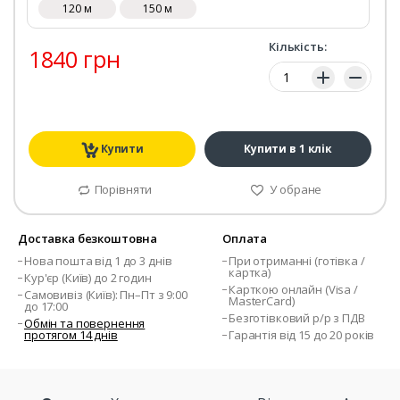
120 м
150 м
Кількість:
1840 грн
Кількість:
Купити
Купити в 1 клік
Порівняти
У обране
Доставка безкоштовна
Оплата
Нова пошта від 1 до 3 днів
При отриманні (готівка /
картка)
Кур'єр (Київ) до 2 годин
Карткою онлайн (Visa /
Самовивіз (Київ): Пн–Пт з 9:00
MasterCard)
до 17:00
Безготівковий р/р з ПДВ
Обмін та повернення
протягом 14 днів
Гарантія від 15 до 20 років