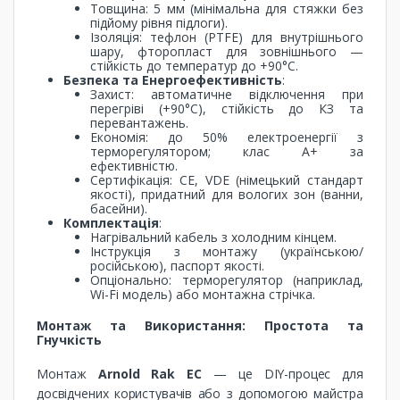
Товщина: 5 мм (мінімальна для стяжки без
підйому рівня підлоги).
Ізоляція: тефлон (PTFE) для внутрішнього
шару, фторопласт для зовнішнього —
стійкість до температур до +90°C.
Безпека та Енергоефективність
:
Захист: автоматичне відключення при
перегріві (+90°C), стійкість до КЗ та
перевантажень.
Економія: до 50% електроенергії з
терморегулятором; клас A+ за
ефективністю.
Сертифікація: CE, VDE (німецький стандарт
якості), придатний для вологих зон (ванни,
басейни).
Комплектація
:
Нагрівальний кабель з холодним кінцем.
Інструкція з монтажу (українською/
російською), паспорт якості.
Опціонально: терморегулятор (наприклад,
Wi-Fi модель) або монтажна стрічка.
Монтаж та Використання: Простота та
Гнучкість
Монтаж
Arnold Rak EC
— це DIY-процес для
досвідчених користувачів або з допомогою майстра