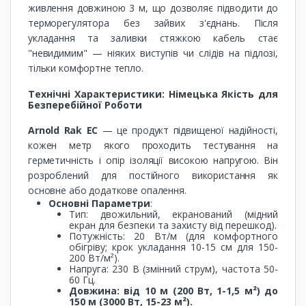
живлення довжиною 3 м, що дозволяє підводити до
терморегулятора без зайвих з'єднань. Після
укладання та заливки стяжкою кабель стає
"невидимим" — ніяких виступів чи слідів на підлозі,
тільки комфортне тепло.
Технічні Характеристики: Німецька Якість для
Безперебійної Роботи
Arnold Rak EC
— це продукт підвищеної надійності,
кожен метр якого проходить тестування на
герметичність і опір ізоляції високою напругою. Він
розроблений для постійного використання як
основне або додаткове опалення.
Основні Параметри
:
Тип: двожильний, екранований (мідний
екран для безпеки та захисту від перешкод).
Потужність: 20 Вт/м (для комфортного
обігріву; крок укладання 10-15 см для 150-
200 Вт/м²).
Напруга: 230 В (змінний струм), частота 50-
60 Гц.
Довжина: від 10 м (200 Вт, 1-1,5 м²) до
150 м (3000 Вт, 15-23 м²).