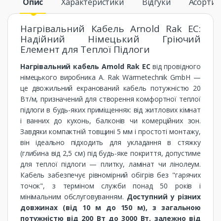
Опис
Характеристики
Відгуки
Асорти
Нагрівальний Кабель Arnold Rak EC:
Надійний Німецький Гріючий
Елемент для Теплої Підлоги
Нагрівальний кабель Arnold Rak EC
від провідного
німецького виробника A. Rak Wärmetechnik GmbH —
це двожильний екранований кабель потужністю 20
Вт/м, призначений для створення комфортної теплої
підлоги в будь-яких приміщеннях: від житлових кімнат
і ванних до кухонь, балконів чи комерційних зон.
Завдяки компактній товщині 5 мм і простоті монтажу,
він ідеально підходить для укладання в стяжку
(глибина від 2,5 см) під будь-яке покриття, допустиме
для теплої підлоги — плитку, ламінат чи лінолеум.
Кабель забезпечує рівномірний обігрів без "гарячих
точок", з терміном служби понад 50 років і
мінімальним обслуговуванням.
Доступний у різних
довжинах (від 10 м до 150 м), з загальною
потужністю від 200 Вт до 3000 Вт, залежно від