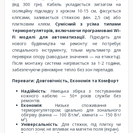
(від 300 грн). Кабель укладається зигзагом на
ізоляційну підкладку з кроком 10-15 см, фіксується
кліпсами, заливається стяжкою (мін. 2,5 см) або
плитковим клеєм.
Сумісний з усіма типами
терморегуляторів, включаючи програмовані Wi-
Fi моделі для автоматизації.
Підходить для
нового будівництва чи ремонту: не потребує
спеціального інструменту, тільки мультиметр для
перевірки опору (заводське значення — на етикетці).
Після монтажу система нагрівається за 1-2 години,
забезпечуючи рівномірне тепло без зон перепадів.
Переваги: Довговічність, Економія та Комфорт
Надійність
: Німецька збірка з тестуванням
кожного кабелю — 50+ років служби без
ремонтів.
Економія
: Низьке споживання з
терморегулятором; ідеально для зонального
обігріву (ванна — 100 Вт/м², кімната — 150 Вт/
м²).
Універсальність
: Для стяжки, під плитку чи
вологі зони; не впливає на магнітні поля (екран).