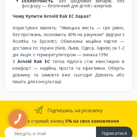
Екологічність
: Без шкідливих випарів, без
фосфору — безпечний для дітей і алергіків.
Чому Купити Arnold Rak EC Зараз?
Користувачі хвалять: "Німецька якість — гріє рівно,
без протікань, економить 40% на рахунках!" (відгуки з
Rozetka та Epicentr). Обмежена акційна партія —
доставка по Україні (Київ, Львів, Одеса, Харків) за 1-2
дні. Акція: з терморегулятором — знижка 15%!
З
Arnold Rak EC
тепла підлога стає інвестицією в
комфорт — надійна, проста та ефективна. Оберіть
довжину та замовте вже сьогодні! Дзвоніть або
пишіть для консультації.
Підпишись на розсилку
... та отримай знижку
5% на своє замовлення
Підписатися