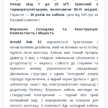
площі (від 1 до 23 м²). Сумісний з
терморегуляторами, включаючи Wi-Fi моделі.
Гарантія —
20 років на кабель
. Ціна від 500 грн за
базовий комплект.
Візуальна Складова та Конструкція:
Компактність і Міцність
Arnold Rak EC
вирізняється практичним і
ненав'язливим дизайном, який не впливає на естетику
підлоги після монтажу. Кабель має тонкий профіль
(діаметр 5 мм), з гладкою зовнішньою оболонкою з
фторопласту — міцного, стійкого до стирання та
хімічного впливу (лужні/кислотні середовища).
Двожильна структура з одним "холодним" кінцем
спрощує підключення, а мідний екран (фольга + дріт)
забезпечує захист від електромагнітних перешкод і
додаткову безпеку. Візуально кабель виглядає як
стандартний електричний — чорний або сірий
ізоляційний шар, з маркуванням на поверхні для
легкого монтажу. У комплекті йде холодний кабель