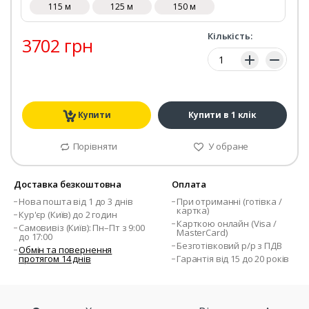
115 м
125 м
150 м
Кількість:
3702 грн
Кількість:
Купити
Купити в 1 клік
Порівняти
У обране
Доставка безкоштовна
Оплата
Нова пошта від 1 до 3 днів
При отриманні (готівка /
картка)
Кур'єр (Київ) до 2 годин
Карткою онлайн (Visa /
Самовивіз (Київ): Пн–Пт з 9:00
MasterCard)
до 17:00
Безготівковий р/р з ПДВ
Обмін та повернення
протягом 14 днів
Гарантія від 15 до 20 років