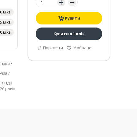
,0 м.кв
Купити
,5 м.кв
,0 м.кв
Купити в 1 клік
Порівняти
У обране
тівка /
isa /
р з ПДВ
 20 років