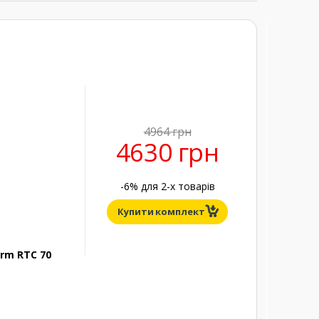
4964 грн
4630 грн
-6% для
2
-х товарів
Купити комплект
rm RTC 70