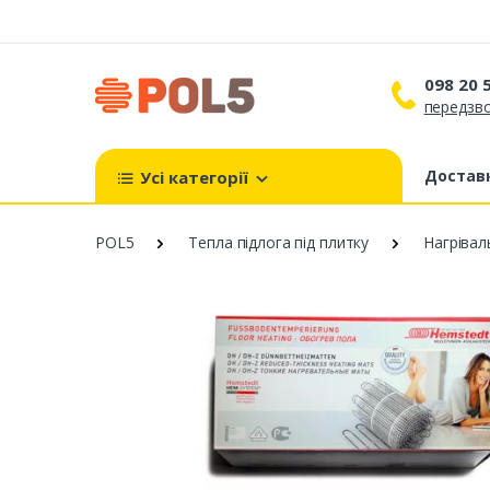
098 20 
передзво
098 
099 
Доставк
Усі категорії
093 
POL5
Тепла підлога під плитку
Нагрівал