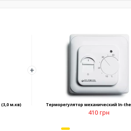
(3,0 м.кв)
Терморегулятор механический In-the
410 грн
1