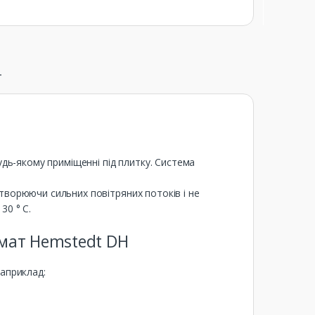
т
удь-якому приміщенні під плитку. Система
творюючи сильних повітряних потоків і не
30 ° С.
мат Hemstedt DH
априклад: