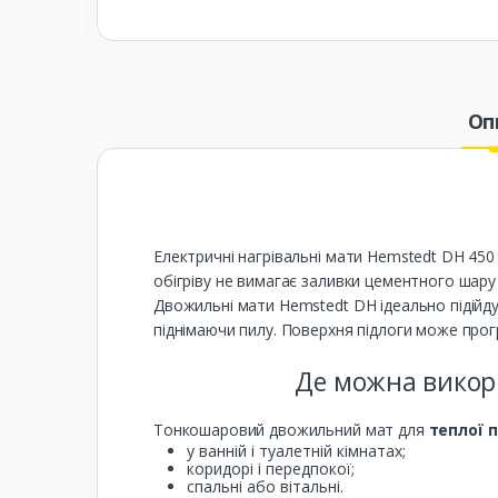
Оп
Електричні нагрівальні мати Hemstedt DH 450 
обігріву не вимагає заливки цементного шар
Двожильні мати Hemstedt DH ідеально підійду
піднімаючи пилу. Поверхня підлоги може прогр
Де можна викор
Тонкошаровий двожильний мат для
теплої 
у ванній і туалетній кімнатах;
коридорі і передпокої;
спальні або вітальні.