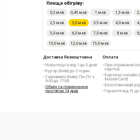
Площа обігріву:
0,3 м.кв
0,45 м.кв
1 м.кв
1,5 м.кв
2
2,5 м.кв
3,0 м.кв
3.5 м.кв
4,0 м.кв
4
5,0 м.кв
6,0 м.кв
7,0 м.кв
8 м.кв
9
10,0 м.кв
12,0 м.кв
15,0 м.кв
Доставка безкоштовна
Оплата
Нова пошта від 1 до 3 днів
При отриманні (го
картка)
Кур'єр (Київ) до 2 годин
Карткою онлайн (V
Самовивіз (Київ): Пн–Пт з
MasterCard)
9:00 до 17:00
Безготівковий р/
Обмін та повернення
протягом 14 днів
Гарантія від 15 до