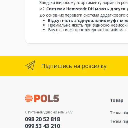
Завдяки широкому асортименту варіантів розм
м2.
Системи Hemstedt DH мають допуск д
До основних переваги системи додаткового о
Відсутність з'єднувальних муфт мі
Преміальне якість при відносно невисокі
Внутрішня фторполімерних ізоляція має т
Підпишись на розсилку
Товар
Є питання? Дзвони нам 24/7!
Тепла під
098 20 52 818
Тепла під
099 53 43 210