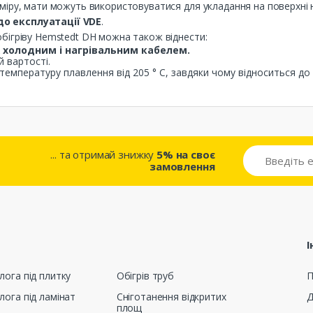
іру, мати можуть використовуватися для укладання на поверхні не
о експлуатації VDE
.
бігріву Hemstedt DH можна також віднести:
ж холодним і нагрівальним кабелем.
й вартості.
емпературу плавлення від 205 ° С, завдяки чому відноситься до н
... та отримай знижку
5% на своє
замовлення
І
лога під плитку
Обігрів труб
П
лога під ламінат
Сніготанення відкритих
Д
площ