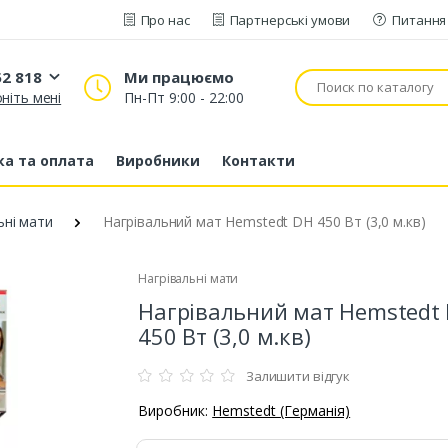
Про нас
Партнерські умови
Питання 
52 818
Ми працюємо
ніть мені
Пн-Пт 9:00 - 22:00
20 52 818
53 43 210
а та оплата
Виробники
Контакти
80 63 881
ьні мати
Нагрівальний мат Hemstedt DH 450 Вт (3,0 м.кв)
Нагрівальні мати
Нагрівальний мат Hemstedt
450 Вт (3,0 м.кв)
Залишити відгук
Виробник:
Hemstedt (Германія)