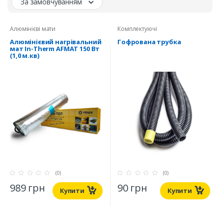
За замовчуванням
Алюмінієві мати
Комплектуючі
Алюмінієвий нагрівальний
Гофрована трубка
мат In-Therm AFMAT 150 Вт
(1,0 м.кв)
(0)
(0)
989 грн
90 грн
Купити
Купити