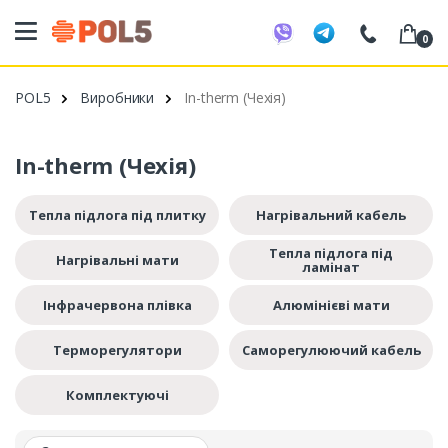
0
098 20 52 818
POL5
Виробники
In-therm (Чехія)
099 53 43 210
093 80 63 881
In-therm (Чехія)
Тепла підлога під плитку
Нагрівальний кабель
Тепла підлога під
Нагрівальні мати
ламінат
Інфрачервона плівка
Алюмінієві мати
Терморегулятори
Саморегулюючий кабель
Комплектуючі