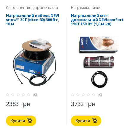
Сніготанення відкритих площ
Нагрівальні мати
Нагрівальний кабель DEVI
Нагрівальний мат
snow™ 30T (dtce-30) 300 Вт,
двожильний DEVIcomfort
10 м
150T 150 Вт (1,0 м.кв)
(0)
(0)
2383 грн
3732 грн
Купити
Купити