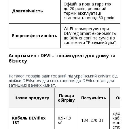
Офіційна повна гарантія
до 20 років, реальний
Довговічність
термін експлуатації
становить понад 60 років.
Wi-Fi терморегулятори
DEVIreg Smart економлять
Енергоефективність
до 30% енергії та сумісні з
системами "Розумний дім".
Асортимент DEVI – топ-моделі для дому та
бізнесу
Каталог товарів адаптований під український клімат: від
лінійки DEVIsnow для сніготанення до DEVIcomfort для
затишних ванних кімнат.
Площа
Назва продукту
Потужність
Особл
обігріву
Двожил
Кабель DEVIflex
0.9–1.9
кабель 
134–270 Вт
18T
м²
монтажу
стяжку 