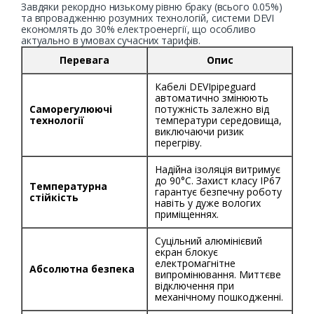
Завдяки рекордно низькому рівню браку (всього 0.05%)
та впровадженню розумних технологій, системи DEVI
економлять до 30% електроенергії, що особливо
актуально в умовах сучасних тарифів.
Перевага
Опис
Кабелі DEVIpipeguard
автоматично змінюють
Саморегулюючі
потужність залежно від
технології
температури середовища,
виключаючи ризик
перегріву.
Надійна ізоляція витримує
до 90°C. Захист класу IP67
Температурна
гарантує безпечну роботу
стійкість
навіть у дуже вологих
приміщеннях.
Суцільний алюмінієвий
екран блокує
електромагнітне
Абсолютна безпека
випромінювання. Миттєве
відключення при
механічному пошкодженні.