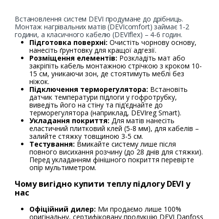
Встановлення систем DEVI продумане до дрібниць.
Монтаж нагрівальних матів (DEVIcomfort) займає 1-2
години, а класичного кабелю (DEVIflex) – 4-6 годин.
Підготовка поверхні:
Очистіть чорнову основу,
нанесіть ґрунтовку для кращої адгезії.
Розміщення елементів:
Розкладіть мат або
закріпіть кабель монтажною стрічкою з кроком 10-
15 см, уникаючи зон, де стоятимуть меблі без
ніжок.
Підключення терморегулятора:
Встановіть
датчик температури підлоги у гофротрубку,
виведіть його на стіну та під’єднайте до
терморегулятора (наприклад, DEVIreg Smart).
Укладання покриття:
Для матів нанесіть
еластичний плитковий клей (5-8 мм), для кабелів –
залийте стяжку товщиною 3-5 см.
Тестування:
Вмикайте систему лише після
повного висихання розчину (до 28 днів для стяжки).
Перед укладанням фінішного покриття перевірте
опір мультиметром.
Чому вигідно купити теплу підлогу DEVI у
нас
Офіційний дилер:
Ми продаємо лише 100%
оригінальну, сертифіковану продукцію DEVI Danfoss