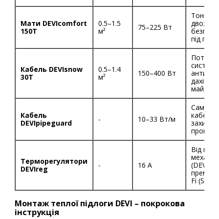
Тонкий
Мати DEVIcomfort
0.5–1.5
двожиль
75–225 Вт
150T
м²
безпосе
під плит
Потужн
система
Кабель DEVIsnow
0.5–1.4
150–400 Вт
антиобл
30T
м²
дахів і 
майданч
Саморе
Кабель
кабель 
-
10–33 Вт/м
DEVIpipeguard
захисту 
промерз
Від наді
механіч
Терморегулятори
-
16 А
(DEVIreg
DEVIreg
преміал
Fi (Smart
Монтаж теплої підлоги DEVI – покрокова
інструкція