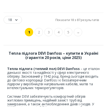
18
Показати 18 з 87 результатів
1
2
3
4
5
→
Тепла підлога DEVI Danfoss – купити в Україні
(гарантія 20 років, ціни 2025)
Тепла підлога (теплий пол) DEVI Danfoss
– це еталон
данської якості та надійності у сфері електричного
обігріву. Заснований у 1942 році, бренд сьогодні входить
до світової корпорації Danfoss і є беззаперечним
лідером у виробництві нагрівальних кабелів, матів та
інтелектуальних терморегуляторів.
Системи DEVI забезпечують комфортний обігрів
житлових приміщень, надійний захист труб від
замерзання, а також антиобледеніння дахів і сходів. У