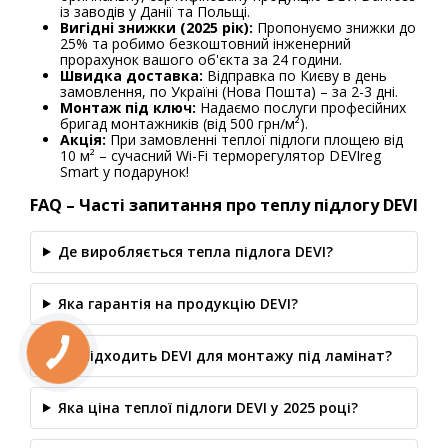
із заводів у Данії та Польщі.
Вигідні знижки (2025 рік):
Пропонуємо знижки до
25% та робимо безкоштовний інженерний
прорахунок вашого об'єкта за 24 години.
Швидка доставка:
Відправка по Києву в день
замовлення, по Україні (Нова Пошта) – за 2-3 дні.
Монтаж під ключ:
Надаємо послуги професійних
бригад монтажників (від 500 грн/м²).
Акція:
При замовленні теплої підлоги площею від
10 м² – сучасний Wi-Fi терморегулятор DEVIreg
Smart у подарунок!
FAQ – Часті запитання про теплу підлогу DEVI
Де виробляється тепла підлога DEVI?
Яка гарантія на продукцію DEVI?
Чи підходить DEVI для монтажу під ламінат?
Яка ціна теплої підлоги DEVI у 2025 році?