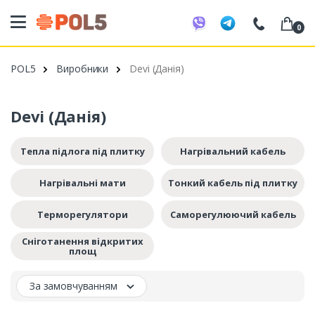
0
098 20 52 818
POL5
Виробники
Devi (Данія)
099 53 43 210
093 80 63 881
Devi (Данія)
Тепла підлога під плитку
Нагрівальний кабель
Нагрівальні мати
Тонкий кабель під плитку
Терморегулятори
Саморегулюючий кабель
Сніготанення відкритих
площ
За замовчуванням