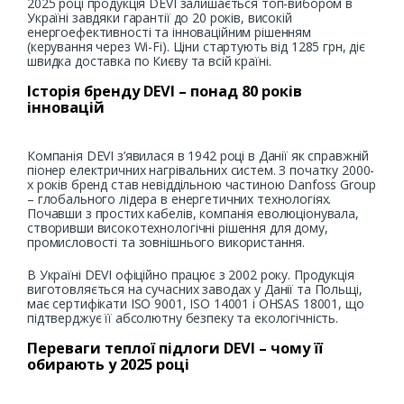
2025 році продукція DEVI залишається топ-вибором в
Україні завдяки гарантії до 20 років, високій
енергоефективності та інноваційним рішенням
(керування через Wi-Fi). Ціни стартують від 1285 грн, діє
швидка доставка по Києву та всій країні.
Історія бренду DEVI – понад 80 років
інновацій
Компанія DEVI з’явилася в 1942 році в Данії як справжній
піонер електричних нагрівальних систем. З початку 2000-
х років бренд став невіддільною частиною Danfoss Group
– глобального лідера в енергетичних технологіях.
Почавши з простих кабелів, компанія еволюціонувала,
створивши високотехнологічні рішення для дому,
промисловості та зовнішнього використання.
В Україні DEVI офіційно працює з 2002 року. Продукція
виготовляється на сучасних заводах у Данії та Польщі,
має сертифікати ISO 9001, ISO 14001 і OHSAS 18001, що
підтверджує її абсолютну безпеку та екологічність.
Переваги теплої підлоги DEVI – чому її
обирають у 2025 році