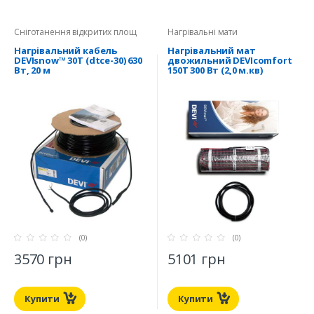
Сніготанення відкритих площ
Нагрівальні мати
Нагрівальний кабель
Нагрівальний мат
DEVIsnow™ 30T (dtce-30) 630
двожильний DEVIcomfort
Вт, 20 м
150T 300 Вт (2,0 м.кв)
(0)
(0)
3570 грн
5101 грн
Купити
Купити