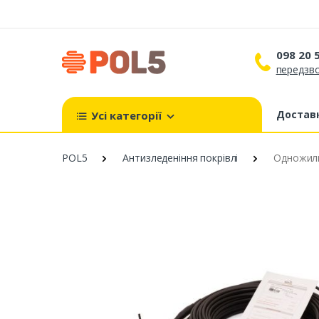
098 20 
передзво
098 
099 
Доставк
Усі категорії
093 
POL5
Антизледеніння покрівлі
Одножильн