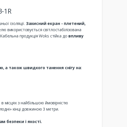
3-1R
ньої ізоляції.
Захисний екран - плетений,
елю використовується світлостабілізована
 Кабельна продукція Woks стійка до
впливу
ю, а також швидкого танення снігу на
:
 в місцях з найбільшою ймовірністю
одні» кінці довжиною 3 метри.
м безпеки і якості.