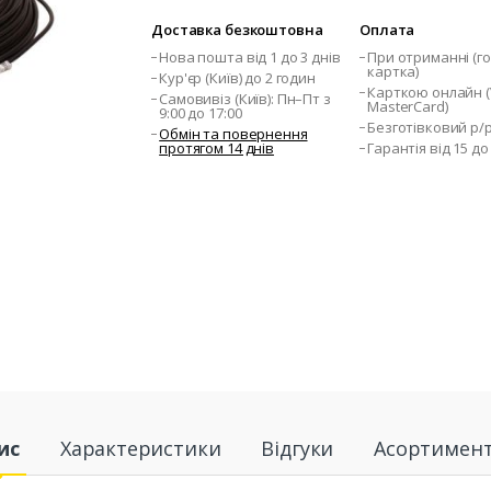
Доставка безкоштовна
Оплата
Нова пошта від 1 до 3 днів
При отриманні (го
картка)
Кур'єр (Київ) до 2 годин
Карткою онлайн (V
Самовивіз (Київ): Пн–Пт з
MasterCard)
9:00 до 17:00
Безготівковий р/
Обмін та повернення
протягом 14 днів
Гарантія від 15 до
ис
Характеристики
Відгуки
Асортимен