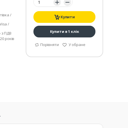
тівка /
Купити
isa /
Купити в 1 клік
р з ПДВ
 20 років
Порівняти
У обране
т