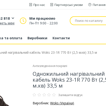
Про нас
Партнерські умови
Питання 
52 818
Ми працюємо
ніть мені
Пн-Пт 9:00 - 22:00
20 52 818
53 43 210
а та оплата
Виробники
Контакти
80 63 881
ий нагрівальний кабель Woks 23-1R 770 Вт (2,5 м.кв) 33,5 м
Антизледеніння покрівлі
Одножильний нагрівальний
кабель Woks 23-1R 770 Вт (2,
м.кв) 33,5 м
Залишити відгук
Виробник:
Woks (Україна)