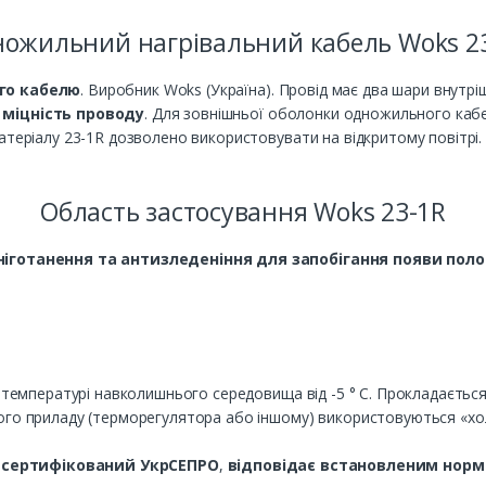
ожильний нагрівальний кабель Woks 2
го кабелю
. Виробник Woks (Україна). Провід має два шари внутріш
 міцність проводу
. Для зовнішньої оболонки одножильного каб
атеріалу 23-1R дозволено використовувати на відкритому повітрі.
Область застосування Woks 23-1R
сніготанення та антизледеніння для запобігання появи поло
и температурі навколишнього середовища від -5 ° С. Прокладається
ого приладу (терморегулятора або іншому) використовуються «хол
сертифікований УкрСЕПРО
,
відповідає встановленим норма