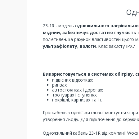
Одн
23-1R - модель о
дножильного нагрівально
мідний, забезпечує достатню гнучкість і
поліетилен. За рахунок властивостей цього м
ультрафіолету, вологи
. Клас захисту IPX7.
Використовується в системах обігріву, 
підвісних відсотках;
ринвах;
автостоянках і дорогах;
тротуарах і ступенях;
покрівлі, карнизах та ін.
Гріє кабель з однієї житлової монтується пр
утворення льоду. Для підключення до керуюч
Одножильний кабель 23-1R від компанії Woks