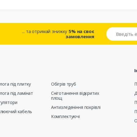
... та отримай знижку
5% на своє
замовлення
І
лога під плитку
Обігрів труб
П
лога під ламінат
Сніготанення відкритих
Д
площ
гулятори
П
Антизледеніння покрівлі
улюючий кабель
П
Комплектуючі
О