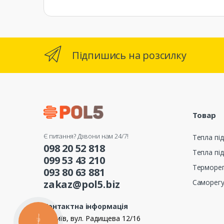
Підпишись на розсилку
Товар
Є питання? Дзвони нам 24/7!
Тепла під
098 20 52 818
Тепла під
099 53 43 210
Терморе
093 80 63 881
Саморег
zakaz@pol5.biz
Контактна інформація
м. Київ, вул. Радищева 12/16
КНОПКА