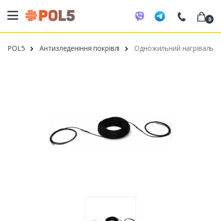
0
098 20 52 818
POL5
Антизледеніння покрівлі
Одножильний нагрівальний
099 53 43 210
093 80 63 881