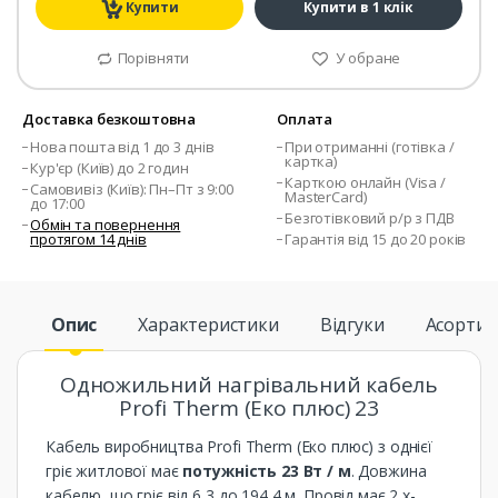
Купити
Купити в 1 клік
Порівняти
У обране
Доставка безкоштовна
Оплата
Нова пошта від 1 до 3 днів
При отриманні (готівка /
картка)
Кур'єр (Київ) до 2 годин
Карткою онлайн (Visa /
Самовивіз (Київ): Пн–Пт з 9:00
MasterCard)
до 17:00
Безготівковий р/р з ПДВ
Обмін та повернення
протягом 14 днів
Гарантія від 15 до 20 років
Опис
Характеристики
Відгуки
Асорти
Одножильний нагрівальний кабель
Profi Therm (Еко плюс) 23
Кабель виробництва Profi Therm (Еко плюс) з однієї
гріє житлової має
потужність 23 Вт / м
. Довжина
кабелю, що гріє від 6,3 до 194,4 м. Провід має 2 х-