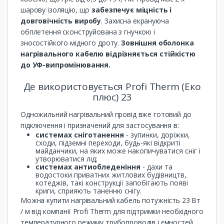
шарову ізоляцію, що
забезпечує міцність і
довговічність виробу
. Захисна екрануюча
обплетення сконструйована з гнучкою і
зносостійкого мідного дроту.
Зовнішня оболонка
нагрівального кабелю відрізняється стійкістю
до УФ-випромінювання.
Де використовується Profi Therm (Еко
плюс) 23
Одножильний нагрівальний провід вже готовий до
підключення і призначений для застосування в:
системах сніготанення
- зупинки, доріжки,
сходи, підземні переходи, будь-які відкриті
майданчики, на яких може накопичуватися сніг і
утворюватися лід;
системах антиобледеніння
- дахи та
водостоки приватних житлових будівництв,
котеджів, такі конструкції запобігають появі
криги, сприяють таненню снігу.
Можна купити нагрівальний кабель потужність 23 Вт
/ м від компанії Profi Therm для підтримки необхідного
температурного режиму трубопроводів і ємностей.