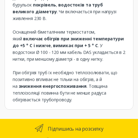
бурульок
покрівель
,
водостоків та труб
великого діаметру
. Чи включається при напрузі
живлення 230 В.
Оснащений біметалічним термостатом,
який
включає обігрів при зниженні температури
до +5 ° С і нижче
,
вимикає при + 5 ° С
. У
водостоки Ø 100 - 120 мм кабель DAS укладається в 2
нитки, при меншому діаметрі - в одну нитку.
При обігріві труб їх необхідно теплоізолювати, що
позитивно впливає не тільки на обігрів, а й
на
зниження енергоспоживання
. Товщина
теплоізоляції повинна бути не менше радіуса
обігрівається трубопроводу.
Підпишись на розсилку