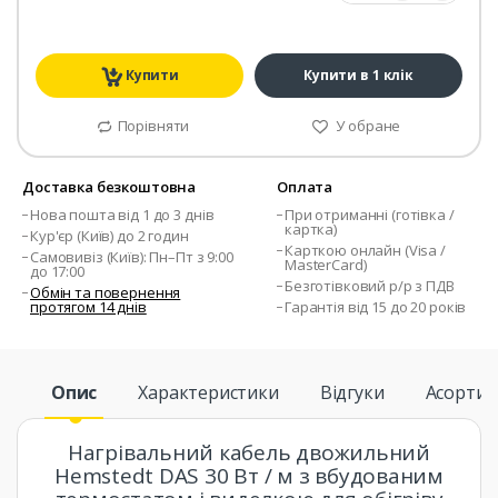
Купити
Купити в 1 клік
Порівняти
У обране
Доставка безкоштовна
Оплата
Нова пошта від 1 до 3 днів
При отриманні (готівка /
картка)
Кур'єр (Київ) до 2 годин
Карткою онлайн (Visa /
Самовивіз (Київ): Пн–Пт з 9:00
MasterCard)
до 17:00
Безготівковий р/р з ПДВ
Обмін та повернення
протягом 14 днів
Гарантія від 15 до 20 років
Опис
Характеристики
Відгуки
Асорти
Нагрівальний кабель двожильний
Hemstedt DAS 30 Вт / м з вбудованим