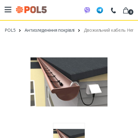
0
098 20 52 818
POL5
Антизледеніння покрівлі
Двожильний кабель Hemst
099 53 43 210
093 80 63 881