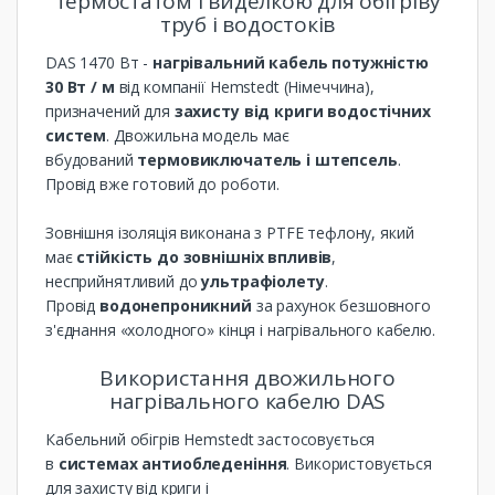
термостатом і виделкою для обігріву
труб і водостоків
DAS 1470 Вт -
нагрівальний кабель потужністю
30 Вт / м
від компанії Hemstedt (Німеччина),
призначений для
захисту від криги водостічних
систем
. Двожильна модель має
вбудований
термовиключатель
і штепсель
.
Провід вже готовий до роботи.
Зовнішня ізоляція виконана з PTFE тефлону, який
має
стійкість до зовнішніх впливів
,
несприйнятливий до
ультрафіолету
.
Провід
водонепроникний
за рахунок безшовного
з'єднання «холодного» кінця і нагрівального кабелю.
Використання двожильного
нагрівального кабелю DAS
Кабельний обігрів Hemstedt застосовується
в
системах антиобледеніння
. Використовується
для захисту від криги і